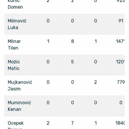
Kunič
2
2
0
925
Domen
Milinovič
0
0
0
91
Luka
Mlinar
1
8
1
1471
Tilen
Možic
0
5
0
1201
Matic
Mujkanović
0
0
2
779
Jasim
Muminović
0
0
0
0
Kenan
Ocepek
2
7
1
1840