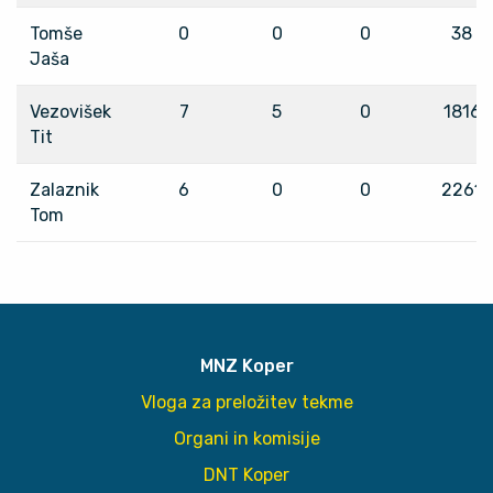
Tomše
0
0
0
38
Jaša
Vezovišek
7
5
0
1816
Tit
Zalaznik
6
0
0
2261
Tom
MNZ Koper
Vloga za preložitev tekme
Organi in komisije
DNT Koper