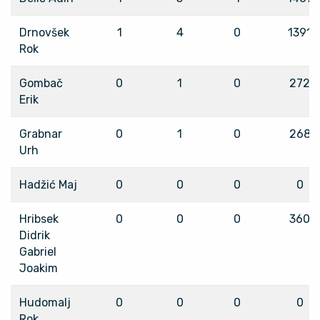
Drnovšek
1
4
0
1391
Rok
Gombač
0
1
0
272
Erik
Grabnar
0
1
0
268
Urh
Hadžić Maj
0
0
0
0
Hribsek
0
0
0
360
Didrik
Gabriel
Joakim
Hudomalj
0
0
0
0
Rok