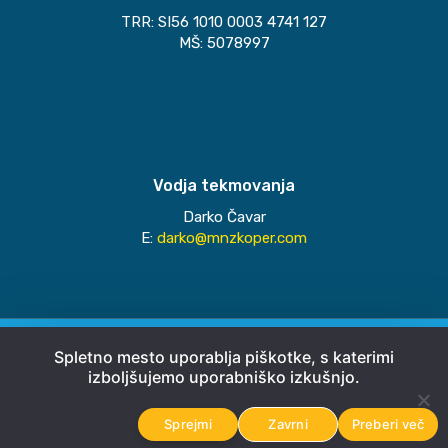
TRR: SI56 1010 0003 4741 127
MŠ: 5078997
Vodja tekmovanja
Darko Čavar
E:
darko@mnzkoper.com
© 2026
MNZ Koper
Spletno mesto uporablja piškotke, s katerimi
izboljšujemo uporabniško izkušnjo.
Pravno obvestilo
Sprejmi
Zavrni
Preberi več
Avtorji
Emigma