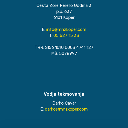
Cesta Zore Perello Godina 3
p.p. 637
6101 Koper
E:
info@mnzkoper.com
T:
05 627 15 33
TRR: SI56 1010 0003 4741 127
MŠ: 5078997
Vodja tekmovanja
Darko Čavar
E:
darko@mnzkoper.com