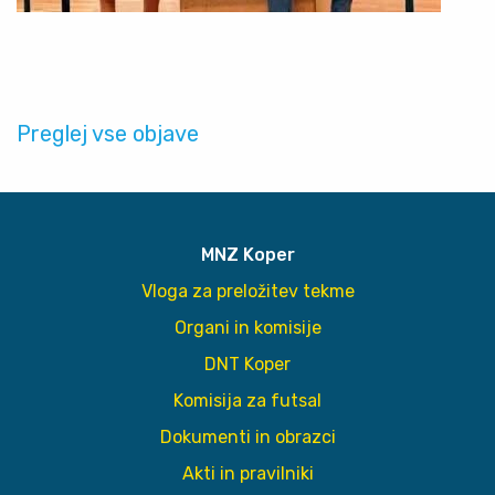
Preglej vse objave
MNZ Koper
Vloga za preložitev tekme
Organi in komisije
DNT Koper
Komisija za futsal
Dokumenti in obrazci
Akti in pravilniki