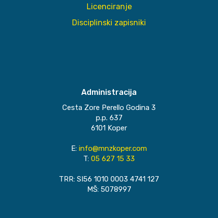
Licenciranje
Disciplinski zapisniki
Administracija
Cesta Zore Perello Godina 3
p.p. 637
6101 Koper
E:
info@mnzkoper.com
T:
05 627 15 33
TRR: SI56 1010 0003 4741 127
MŠ: 5078997