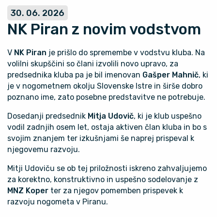
30. 06. 2026
NK Piran z novim vodstvom
V
NK Piran
je prišlo do spremembe v vodstvu kluba. Na
volilni skupščini so člani izvolili novo upravo, za
predsednika kluba pa je bil imenovan
Gašper Mahnič
, ki
je v nogometnem okolju Slovenske Istre in širše dobro
poznano ime, zato posebne predstavitve ne potrebuje.
Dosedanji predsednik
Mitja Udovič
, ki je klub uspešno
vodil zadnjih osem let, ostaja aktiven član kluba in bo s
svojim znanjem ter izkušnjami še naprej prispeval k
njegovemu razvoju.
Mitji Udoviču se ob tej priložnosti iskreno zahvaljujemo
za korektno, konstruktivno in uspešno sodelovanje z
MNZ Koper
ter za njegov pomemben prispevek k
razvoju nogometa v Piranu.