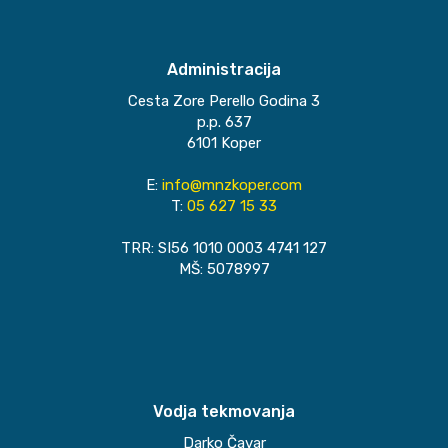
Administracija
Cesta Zore Perello Godina 3
p.p. 637
6101 Koper
E:
info@mnzkoper.com
T:
05 627 15 33
TRR: SI56 1010 0003 4741 127
MŠ: 5078997
Vodja tekmovanja
Darko Čavar