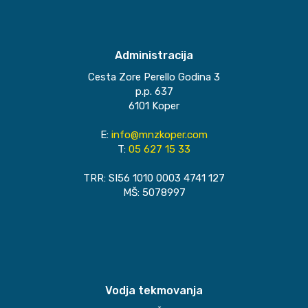
Administracija
Cesta Zore Perello Godina 3
p.p. 637
6101 Koper
E:
info@mnzkoper.com
T:
05 627 15 33
TRR: SI56 1010 0003 4741 127
MŠ: 5078997
Vodja tekmovanja