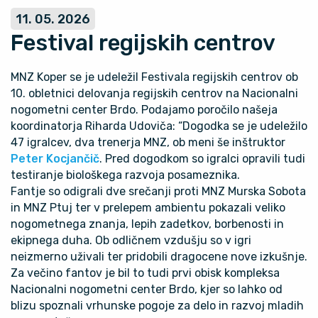
11. 05. 2026
Festival regijskih centrov
MNZ Koper se je udeležil Festivala regijskih centrov ob
10. obletnici delovanja regijskih centrov na Nacionalni
nogometni center Brdo. Podajamo poročilo našeja
koordinatorja Riharda Udoviča: “Dogodka se je udeležilo
47 igralcev, dva trenerja MNZ, ob meni še inštruktor
Peter Kocjančič
. Pred dogodkom so igralci opravili tudi
testiranje biološkega razvoja posameznika.
Fantje so odigrali dve srečanji proti MNZ Murska Sobota
in MNZ Ptuj ter v prelepem ambientu pokazali veliko
nogometnega znanja, lepih zadetkov, borbenosti in
ekipnega duha. Ob odličnem vzdušju so v igri
neizmerno uživali ter pridobili dragocene nove izkušnje.
Za večino fantov je bil to tudi prvi obisk kompleksa
Nacionalni nogometni center Brdo, kjer so lahko od
blizu spoznali vrhunske pogoje za delo in razvoj mladih