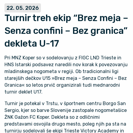
22. 05. 2026
Turnir treh ekip “Brez meja –
Senza confini – Bez granica”
dekleta U-17
Pri
MNZ Koper
so v sodelovanju z
FIGC LND Trieste
in
HNS Istarski podsavez
naredili nov korak k povezovanju
mladinskega nogometa v regiji. Ob tradicionalni ligi
starejših dečkov U15 »Brez meja – Senza Confini – Bez
Granica« so letos prvič organizirali tudi mednarodni
turnir deklet U17.
Turnir je potekal v Trstu, v športnem centru Borgo San
Sergio, kjer so barve Slovenije zastopale nogometašice
ŽNK Gažon FC Koper
. Dekleta so z odličnimi
predstavami osvojila drugo mesto, poleg njih pa sta na
turnirju sodelovali še ekipi
Trieste Victory Academy
in