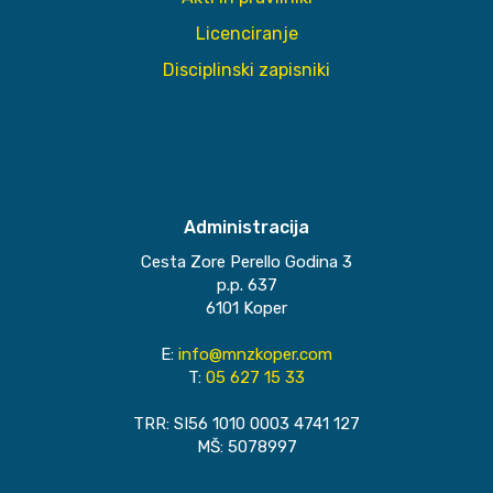
Licenciranje
Disciplinski zapisniki
Administracija
Cesta Zore Perello Godina 3
p.p. 637
6101 Koper
E:
info@mnzkoper.com
T:
05 627 15 33
TRR: SI56 1010 0003 4741 127
MŠ: 5078997