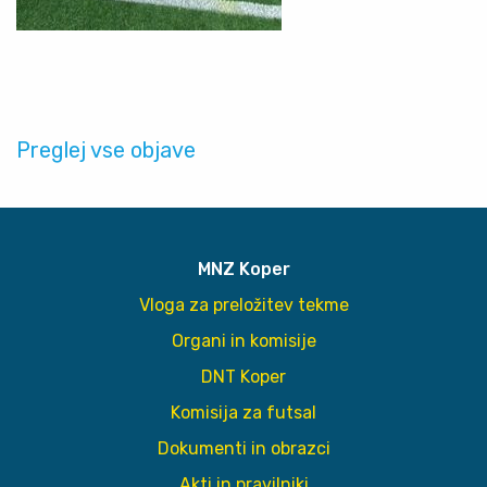
Preglej vse objave
MNZ Koper
Vloga za preložitev tekme
Organi in komisije
DNT Koper
Komisija za futsal
Dokumenti in obrazci
Akti in pravilniki