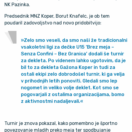
NK Pazinka
.
Predsednik
MNZ Koper
,
Borut Knafelc
, je ob tem
poudaril zadovoljstvo nad novo pridobitvijo:
»Zelo smo veseli, da smo naši že tradicionalni
vsakoletni ligi za dečke U15 ‘Brez meja –
Senza Confini – Bez Granica’ dodali še turnir
za dekleta. Po videnem lahko ugotovim, da je
bil to za dekleta Gažona Koper in tudi za
ostali ekipi zelo dobrodošel turnir, ki ga velja
v prihodnjih letih ponoviti. Gledali smo lep
nogomet in veliko volje deklet. Kot smo se
pogovarjali z ostalima organizacijama, bomo
z aktivnostmi nadaljevali.«
Turnir je znova pokazal, kako pomembno je športno
povezovanje mladih preko meja ter spodbujanje