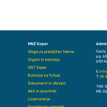
MNZ Koper
Admin
Cesta 
Vloga za preložitev tekme
p.p. 6
Organi in komisije
6101 K
DNT Koper
E:
inf
Komisija za futsal
T:
05 6
Dokumenti in obrazci
TRR: S
Akti in pravilniki
MŠ: 5
Licenciranje
Disciplinski zapisniki