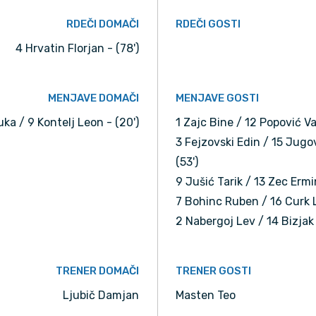
RDEČI DOMAČI
RDEČI GOSTI
4 Hrvatin Florjan - (78')
MENJAVE DOMAČI
MENJAVE GOSTI
uka / 9 Kontelj Leon - (20')
1 Zajc Bine / 12 Popović Va
3 Fejzovski Edin / 15 Jugov
(53')
9 Jušić Tarik / 13 Zec Ermin
7 Bohinc Ruben / 16 Curk L
2 Nabergoj Lev / 14 Bizjak 
TRENER DOMAČI
TRENER GOSTI
Ljubič Damjan
Masten Teo