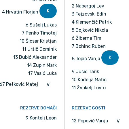
2 Nabergoj Lev
K
4 Hrvatin Florjan
3 Fejzovski Edin
4 Klemenčič Patrik
6 Sušelj Lukas
5 Gojković Nikola
7 Penko Timotej
6 Žiberna Tim
10 Šlosar Kristjan
7 Bohinc Ruben
11 Uršič Dominik
13 Bubić Aleksander
K
8 Topić Vanja
14 Zupin Mark
9 Jušić Tarik
17 Vasić Luka
10 Kodelja Matic
67 Petković Matej
V
11 Žvokelj Lovro
REZERVE DOMAČI
REZERVE GOSTI
9 Kontelj Leon
12 Popović Vanja
V