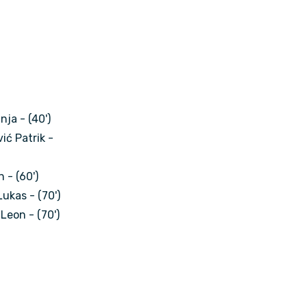
nja - (40')
ić Patrik -
 - (60')
ukas - (70')
Leon - (70')