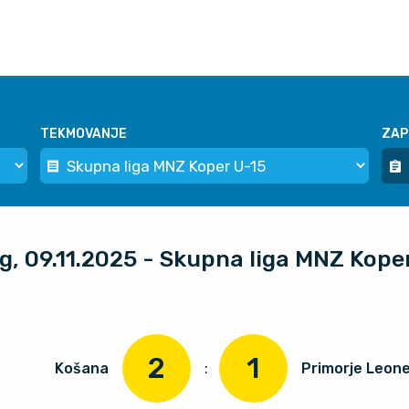
TEKMOVANJE
ZAP
og, 09.11.2025 - Skupna liga MNZ Kope
2
1
Košana
:
Primorje Leone