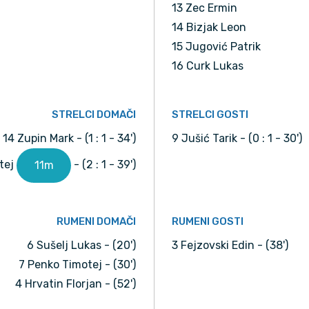
13 Zec Ermin
14 Bizjak Leon
15 Jugović Patrik
16 Curk Lukas
STRELCI DOMAČI
STRELCI GOSTI
14 Zupin Mark - (1 : 1 - 34')
9 Jušić Tarik - (0 : 1 - 30')
tej
- (2 : 1 - 39')
11m
RUMENI DOMAČI
RUMENI GOSTI
6 Sušelj Lukas - (20')
3 Fejzovski Edin - (38')
7 Penko Timotej - (30')
4 Hrvatin Florjan - (52')