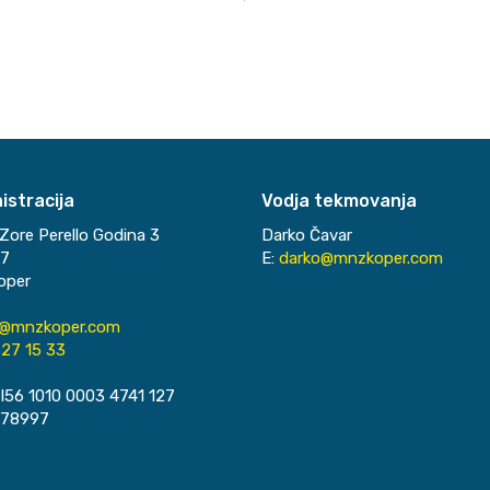
istracija
Vodja tekmovanja
Zore Perello Godina 3
Darko Čavar
37
E:
darko@mnzkoper.com
oper
o@mnzkoper.com
27 15 33
I56 1010 0003 4741 127
078997