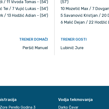
 / 11 Vivoda Tomas - (54')
(57')
ć Tei / 7 Vujić Lukas - (54')
10 Mozetič Max / 7 Dovgan 
rk / 13 Hodžić Adian - (54')
5 Savanović Kristjan / 20 D
6 Malić Dejan / 22 Hodžić L
TRENER DOMAČI
TRENER GOSTI
Peršič Manuel
Lubinič Jure
istracija
Vodja tekmovanja
Zore Perello Godina 3
Darko Čavar