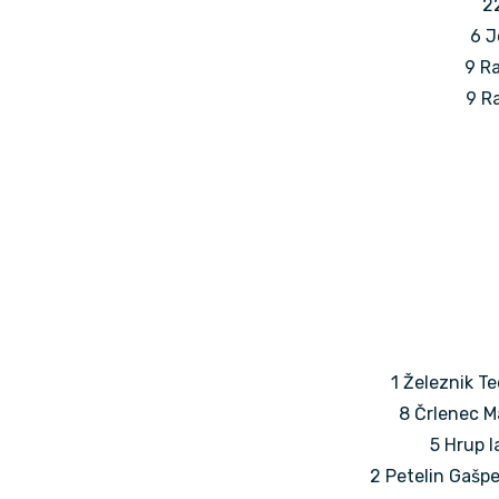
22
6 J
9 Ra
9 Ra
1 Železnik Te
8 Črlenec Ma
5 Hrup I
2 Petelin Gašpe