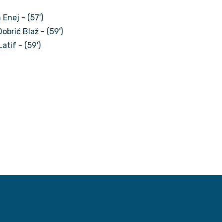
Enej - (57')
obrić Blaž - (59')
atif - (59')