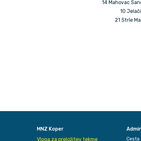
14 Mahovac Sandi
10 Jelači
21 Strle Ma
MNZ Koper
Admin
Cesta 
Vloga za preložitev tekme