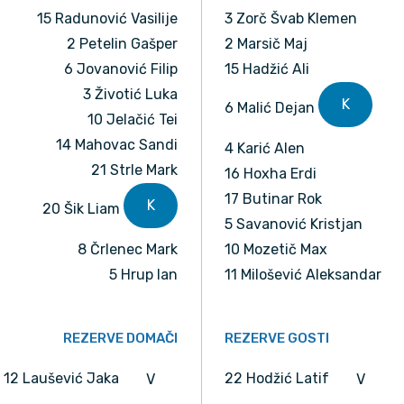
15 Radunović Vasilije
3 Zorč Švab Klemen
2 Petelin Gašper
2 Marsič Maj
6 Jovanović Filip
15 Hadžić Ali
3 Životić Luka
K
6 Malić Dejan
10 Jelačić Tei
14 Mahovac Sandi
4 Karić Alen
21 Strle Mark
16 Hoxha Erdi
17 Butinar Rok
K
20 Šik Liam
5 Savanović Kristjan
8 Črlenec Mark
10 Mozetič Max
5 Hrup Ian
11 Milošević Aleksandar
REZERVE DOMAČI
REZERVE GOSTI
12 Laušević Jaka
22 Hodžić Latif
V
V