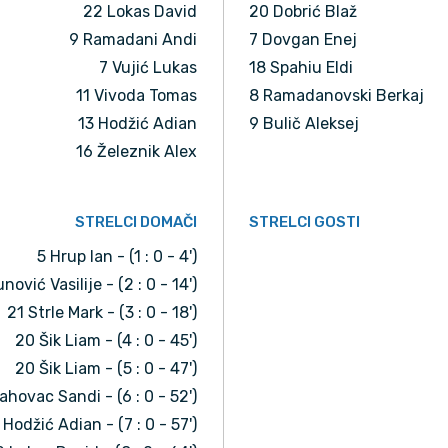
22 Lokas David
20 Dobrić Blaž
9 Ramadani Andi
7 Dovgan Enej
7 Vujić Lukas
18 Spahiu Eldi
11 Vivoda Tomas
8 Ramadanovski Berkaj
13 Hodžić Adian
9 Bulič Aleksej
16 Železnik Alex
STRELCI DOMAČI
STRELCI GOSTI
5 Hrup Ian - (1 : 0 - 4')
nović Vasilije - (2 : 0 - 14')
21 Strle Mark - (3 : 0 - 18')
20 Šik Liam - (4 : 0 - 45')
20 Šik Liam - (5 : 0 - 47')
ahovac Sandi - (6 : 0 - 52')
 Hodžić Adian - (7 : 0 - 57')