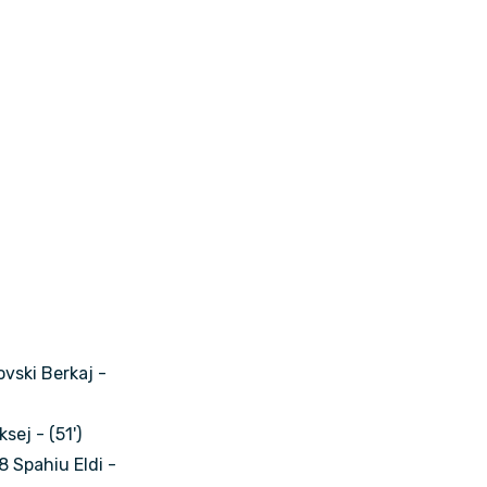
vski Berkaj -
sej - (51')
8 Spahiu Eldi -