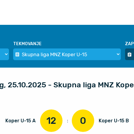
TEKMOVANJE
ZAP
og, 25.10.2025 - Skupna liga MNZ Kope
12
0
Koper U-15 A
:
Koper U-15 B