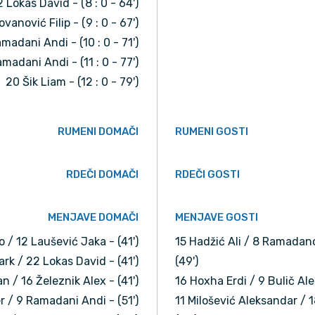
 Lokas David - (8 : 0 - 64')
ovanović Filip - (9 : 0 - 67')
madani Andi - (10 : 0 - 71')
madani Andi - (11 : 0 - 77')
20 Šik Liam - (12 : 0 - 79')
RUMENI DOMAČI
RUMENI GOSTI
RDEČI DOMAČI
RDEČI GOSTI
MENJAVE DOMAČI
MENJAVE GOSTI
o / 12 Laušević Jaka - (41')
15 Hadžić Ali / 8 Ramadano
rk / 22 Lokas David - (41')
(49')
an / 16 Železnik Alex - (41')
16 Hoxha Erdi / 9 Bulič Alek
r / 9 Ramadani Andi - (51')
11 Milošević Aleksandar / 1