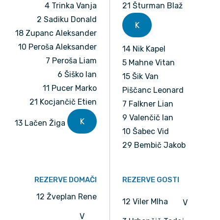
4 Trinka Vanja
21 Šturman Blaž
2 Sadiku Donald
K
18 Zupanc Aleksander
10 Peroša Aleksander
14 Nik Kapel
7 Peroša Liam
5 Mahne Vitan
6 Šiško Ian
15 Šik Van
11 Pucer Marko
Piščanc Leonard
21 Kocjančič Etien
7 Falkner Lian
9 Valenčič Ian
K
13 Lačen Žiga
10 Šabec Vid
29 Bembič Jakob
REZERVE DOMAČI
REZERVE GOSTI
12 Žveplan Rene
12 Viler MIha
V
V