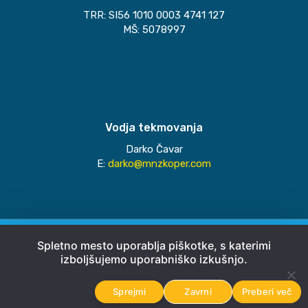
TRR: SI56 1010 0003 4741 127
MŠ: 5078997
Vodja tekmovanja
Darko Čavar
E:
darko@mnzkoper.com
© 2026
MNZ Koper
Spletno mesto uporablja piškotke, s katerimi
izboljšujemo uporabniško izkušnjo.
Pravno obvestilo
Sprejmi
Zavrni
Preberi več
Avtorji
Emigma