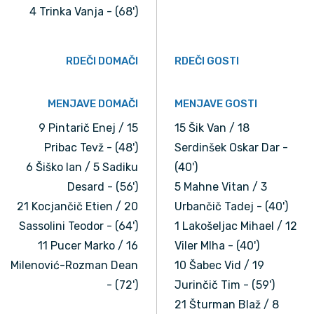
4 Trinka Vanja - (68')
RDEČI DOMAČI
RDEČI GOSTI
MENJAVE DOMAČI
MENJAVE GOSTI
9 Pintarič Enej / 15
15 Šik Van / 18
Pribac Tevž - (48')
Serdinšek Oskar Dar -
6 Šiško Ian / 5 Sadiku
(40')
Desard - (56')
5 Mahne Vitan / 3
21 Kocjančič Etien / 20
Urbančič Tadej - (40')
Sassolini Teodor - (64')
1 Lakošeljac Mihael / 12
11 Pucer Marko / 16
Viler MIha - (40')
Milenović-Rozman Dean
10 Šabec Vid / 19
- (72')
Jurinčič Tim - (59')
21 Šturman Blaž / 8