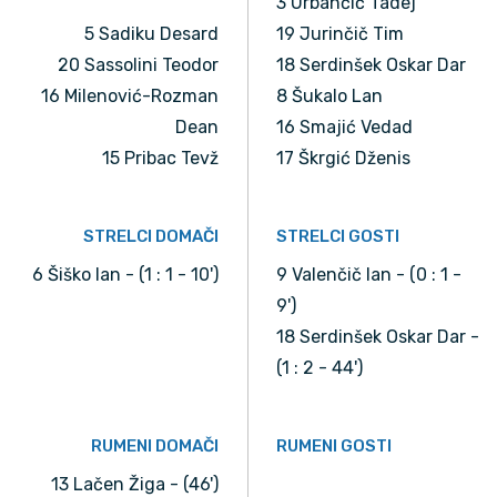
3 Urbančič Tadej
5 Sadiku Desard
19 Jurinčič Tim
20 Sassolini Teodor
18 Serdinšek Oskar Dar
16 Milenović-Rozman
8 Šukalo Lan
Dean
16 Smajić Vedad
15 Pribac Tevž
17 Škrgić Dženis
STRELCI DOMAČI
STRELCI GOSTI
6 Šiško Ian - (1 : 1 - 10')
9 Valenčič Ian - (0 : 1 -
9')
18 Serdinšek Oskar Dar -
(1 : 2 - 44')
RUMENI DOMAČI
RUMENI GOSTI
13 Lačen Žiga - (46')