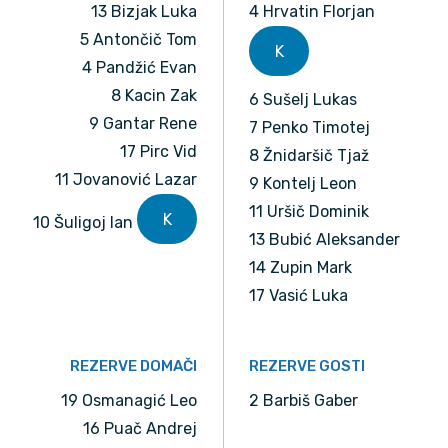
13 Bizjak Luka
4 Hrvatin Florjan
5 Antončič Tom
K
4 Pandžić Evan
8 Kacin Zak
6 Sušelj Lukas
9 Gantar Rene
7 Penko Timotej
17 Pirc Vid
8 Žnidaršič Tjaž
11 Jovanović Lazar
9 Kontelj Leon
11 Uršič Dominik
K
10 Šuligoj Ian
13 Bubić Aleksander
14 Zupin Mark
17 Vasić Luka
REZERVE DOMAČI
REZERVE GOSTI
19 Osmanagić Leo
2 Barbiš Gaber
16 Puač Andrej