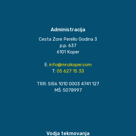
Administracija
Cesta Zore Perello Godina 3
p.p. 637
6101 Koper
E:
info@mnzkoper.com
T:
05 627 15 33
TRR: SI56 1010 0003 4741 127
MŠ: 5078997
Vodja tekmovanja