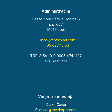
Administracija
Cesta Zore Perello Godina 3
p.p. 637
6101 Koper
E:
info@mnzkoper.com
T:
05 627 15 33
TRR: SI56 1010 0003 4741 127
MŠ: 5078997
Vodja tekmovanja
Darko Čavar
E:
darko@mnzkoper.com