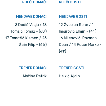
RDEČI DOMAČI
RDEČI GOSTI
MENJAVE DOMAČI
MENJAVE GOSTI
3 Dodič Vasja / 18
12 Žveplan Rene / 1
Tomšič Tomaž - (60')
Imširović Elmin - (41')
17 Tomažič Klemen / 25
16 Milenović-Rozman
Šajn Filip - (66')
Dean / 14 Pucer Marko -
(41')
TRENER DOMAČI
TRENER GOSTI
Možina Patrik
Halkić Ajdin