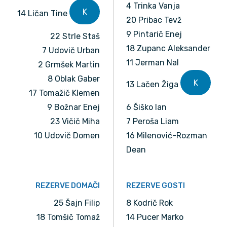
4 Trinka Vanja
K
14 Ličan Tine
20 Pribac Tevž
9 Pintarič Enej
22 Strle Staš
18 Zupanc Aleksander
7 Udovič Urban
11 Jerman Nal
2 Grmšek Martin
8 Oblak Gaber
K
13 Lačen Žiga
17 Tomažič Klemen
9 Božnar Enej
6 Šiško Ian
23 Vičič Miha
7 Peroša Liam
10 Udovič Domen
16 Milenović-Rozman
Dean
REZERVE DOMAČI
REZERVE GOSTI
25 Šajn Filip
8 Kodrič Rok
18 Tomšič Tomaž
14 Pucer Marko