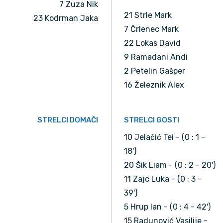
7 Zuza Nik
21 Strle Mark
23 Kodrman Jaka
7 Črlenec Mark
22 Lokas David
9 Ramadani Andi
2 Petelin Gašper
16 Železnik Alex
STRELCI DOMAČI
STRELCI GOSTI
10 Jelačić Tei - (0 : 1 -
18')
20 Šik Liam - (0 : 2 - 20')
11 Zajc Luka - (0 : 3 -
39')
5 Hrup Ian - (0 : 4 - 42')
15 Radunović Vasilije -