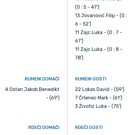
(0 : 5 - 47')
13 Jovanović Filip - (0 :
6 - 52')
11 Zajc Luka - (0 : 7 -
67')
11 Zajc Luka - (0 : 8 -
78')
RUMENI DOMAČI
RUMENI GOSTI
4 Ostan Jakob Benedikt
22 Lokas David - (59')
- (69')
7 Črlenec Mark - (61')
3 Životić Luka - (75')
RDEČI DOMAČI
RDEČI GOSTI