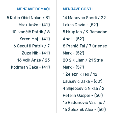
MENJAVE DOMAČI
MENJAVE GOSTI
5 Kutin Obid Nolan / 31
14 Mahovac Sandi / 22
Mrak Anže - (41')
Lokas David - (52')
10 Ivančič Patrik / 8
5 Hrup Ian / 9 Ramadani
Koren Maj - (41')
Andi - (52')
6 Cecutti Patrik / 7
8 Pranić Tai / 7 Črlenec
Zuza Nik - (41')
Mark - (52')
16 Volk Anže / 23
20 Šik Liam / 21 Strle
Kodrman Jaka - (41')
Mark - (57')
1 Železnik Teo / 12
Laušević Jaka - (60')
4 Slijepčević Nikša / 2
Petelin Gašper - (60')
15 Radunović Vasilije /
16 Železnik Alex - (60')