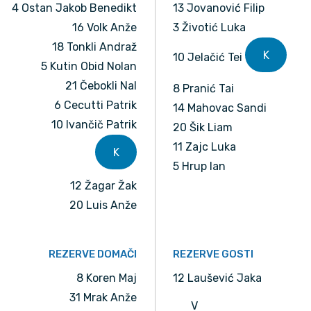
4 Ostan Jakob Benedikt
13 Jovanović Filip
16 Volk Anže
3 Životić Luka
18 Tonkli Andraž
K
10 Jelačić Tei
5 Kutin Obid Nolan
21 Čebokli Nal
8 Pranić Tai
6 Cecutti Patrik
14 Mahovac Sandi
10 Ivančič Patrik
20 Šik Liam
11 Zajc Luka
K
5 Hrup Ian
12 Žagar Žak
20 Luis Anže
REZERVE DOMAČI
REZERVE GOSTI
8 Koren Maj
12 Laušević Jaka
31 Mrak Anže
V