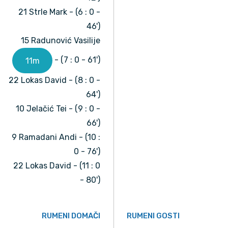
21 Strle Mark - (6 : 0 -
46')
15 Radunović Vasilije
- (7 : 0 - 61')
11m
22 Lokas David - (8 : 0 -
64')
10 Jelačić Tei - (9 : 0 -
66')
9 Ramadani Andi - (10 :
0 - 76')
22 Lokas David - (11 : 0
- 80')
RUMENI DOMAČI
RUMENI GOSTI