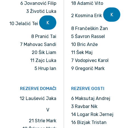
6 Jovanović Filip
18 Adamič Vito
3 Životić Luka
K
2 Kosmina Erik
K
10 Jelačić Tei
8 Frančeškin Žan
8 Pranić Tai
5 Šavron Rassel
7 Mahovac Sandi
10 Bric Anže
20 Šik Liam
11 Šek Maj
11 Zajc Luka
7 Vodopivec Karol
5 Hrup Ian
9 Gregorič Mark
REZERVE DOMAČI
REZERVE GOSTI
12 Laušević Jaka
6 Maksutaj Andrej
3 Ravbar Nik
V
14 Logar Rok Jernej
21 Strle Mark
16 Bizjak Tristan