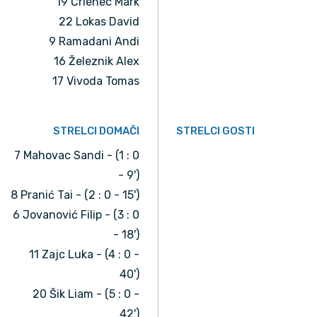
19 Črlenec Mark
22 Lokas David
9 Ramadani Andi
16 Železnik Alex
17 Vivoda Tomas
STRELCI DOMAČI
STRELCI GOSTI
7 Mahovac Sandi - (1 : 0
- 9')
8 Pranić Tai - (2 : 0 - 15')
6 Jovanović Filip - (3 : 0
- 18')
11 Zajc Luka - (4 : 0 -
40')
20 Šik Liam - (5 : 0 -
42')