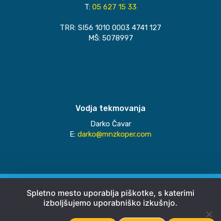
T:
05 627 15 33
TRR: SI56 1010 0003 4741 127
MŠ: 5078997
Vodja tekmovanja
Darko Čavar
E:
darko@mnzkoper.com
© 2026
MNZ Koper
Spletno mesto uporablja piškotke, s katerimi
izboljšujemo uporabniško izkušnjo.
Pravno obvestilo