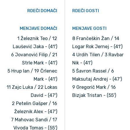
RDEČI DOMAČI
RDEČI GOSTI
MENJAVE DOMAČI
MENJAVE GOSTI
1 Železnik Teo / 12
8 Frančeškin Žan / 14
Laušević Jaka - (41')
Logar Rok Jernej - (41')
6 Jovanović Filip / 21
4 Urdih Tilen / 3 Ravbar
Strle Mark - (41')
Nik - (41')
5 Hrup Ian / 19 Črlenec
5 Šavron Rassel / 6
Mark - (41')
Maksutaj Andrej - (47')
11 Zajc Luka / 22 Lokas
9 Gregorič Mark / 16
David - (47')
Bizjak Tristan - (55')
2 Petelin Gašper / 16
Železnik Alex - (47')
7 Mahovac Sandi / 17
Vivoda Tomas - (55')