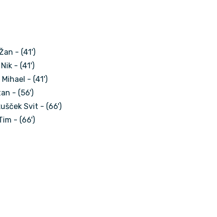
Žan - (41')
ik - (41')
 Mihael - (41')
an - (56')
ušček Svit - (66')
Tim - (66')