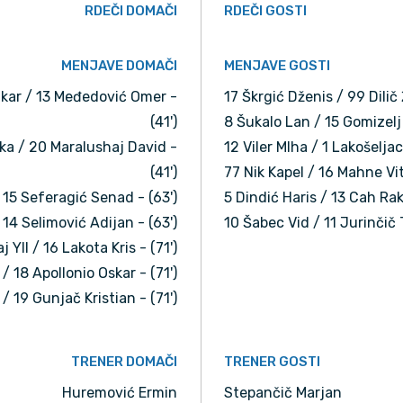
RDEČI DOMAČI
RDEČI GOSTI
MENJAVE DOMAČI
MENJAVE GOSTI
akar / 13 Međedović Omer -
17 Škrgić Dženis / 99 Dilič 
(41')
8 Šukalo Lan / 15 Gomizelj N
ka / 20 Maralushaj David -
12 Viler MIha / 1 Lakošeljac
(41')
77 Nik Kapel / 16 Mahne Vit
/ 15 Seferagić Senad - (63')
5 Dindić Haris / 13 Cah Rak
14 Selimović Adijan - (63')
10 Šabec Vid / 11 Jurinčič 
j Yll / 16 Lakota Kris - (71')
/ 18 Apollonio Oskar - (71')
 / 19 Gunjač Kristian - (71')
TRENER DOMAČI
TRENER GOSTI
Huremović Ermin
Stepančič Marjan