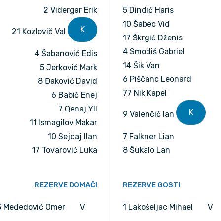
2 Vidergar Erik
5 Dindić Haris
10 Šabec Vid
K
21 Kozlovič Val
17 Škrgić Dženis
4 Smodiš Gabriel
4 Šabanović Edis
14 Šik Van
5 Jerković Mark
6 Piščanc Leonard
8 Đaković David
77 Nik Kapel
6 Babič Enej
7 Qenaj Yll
K
9 Valenčič Ian
11 Ismagilov Makar
10 Sejdaj Ilan
7 Falkner Lian
17 Tovarović Luka
8 Šukalo Lan
REZERVE DOMAČI
REZERVE GOSTI
3 Međedović Omer
1 Lakošeljac Mihael
V
V