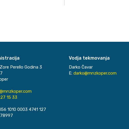
istracija
Vodja tekmovanja
Zore Perello Godina 3
Darko Čavar
37
E:
darko@mnzkoper.com
oper
o@mnzkoper.com
27 15 33
I56 1010 0003 4741 127
078997