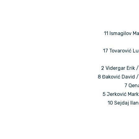
11 Ismagilov M
17 Tovarović Lu
2 Vidergar Erik 
8 Đaković David / 
7 Qena
5 Jerković Mark 
10 Sejdaj Ilan