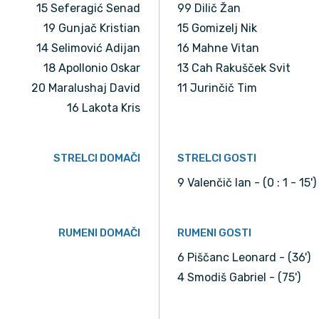
15 Seferagić Senad
99 Dilič Žan
19 Gunjač Kristian
15 Gomizelj Nik
14 Selimović Adijan
16 Mahne Vitan
18 Apollonio Oskar
13 Cah Rakušček Svit
20 Maralushaj David
11 Jurinčič Tim
16 Lakota Kris
STRELCI DOMAČI
STRELCI GOSTI
9 Valenčič Ian - (0 : 1 - 15')
RUMENI DOMAČI
RUMENI GOSTI
6 Piščanc Leonard - (36')
4 Smodiš Gabriel - (75')