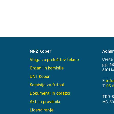
MNZ Koper
Admin
Cesta 
Vloga za preložitev tekme
p.p. 6
Organi in komisije
6101 K
DNT Koper
E:
inf
Komisija za futsal
T:
05 6
Dokumenti in obrazci
TRR: S
Akti in pravilniki
MŠ: 5
Licenciranje