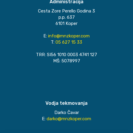
Administracija
Cesta Zore Perello Godina 3
p.p. 637
6101 Koper
E:
info@mnzkoper.com
T:
05 627 15 33
TRR: SI56 1010 0003 4741 127
MŠ: 5078997
Vodja tekmovanja
Darko Čavar
E:
darko@mnzkoper.com