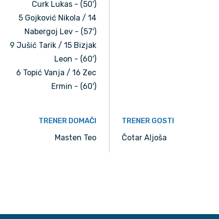
Curk Lukas - (50')
5 Gojković Nikola / 14
Nabergoj Lev - (57')
9 Jušić Tarik / 15 Bizjak
Leon - (60')
6 Topić Vanja / 16 Zec
Ermin - (60')
TRENER DOMAČI
TRENER GOSTI
Masten Teo
Čotar Aljoša