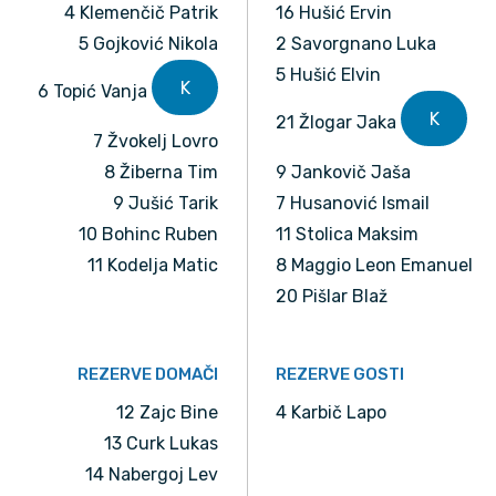
4 Klemenčič Patrik
16 Hušić Ervin
5 Gojković Nikola
2 Savorgnano Luka
5 Hušić Elvin
K
6 Topić Vanja
K
21 Žlogar Jaka
7 Žvokelj Lovro
8 Žiberna Tim
9 Jankovič Jaša
9 Jušić Tarik
7 Husanović Ismail
10 Bohinc Ruben
11 Stolica Maksim
11 Kodelja Matic
8 Maggio Leon Emanuel
20 Pišlar Blaž
REZERVE DOMAČI
REZERVE GOSTI
12 Zajc Bine
4 Karbič Lapo
13 Curk Lukas
14 Nabergoj Lev