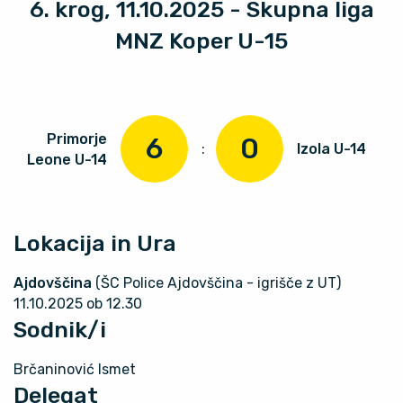
6. krog, 11.10.2025 - Skupna liga
MNZ Koper U-15
Primorje
6
0
:
Izola U-14
Leone U-14
Lokacija in Ura
Ajdovščina
(ŠC Police Ajdovščina - igrišče z UT)
11.10.2025 ob 12.30
Sodnik/i
Brčaninović Ismet
Delegat