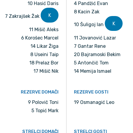
10 Hasić Daris
4 Pandžić Evan
8 Kacin Zak
K
7 Zakrajšek Žak
K
10 Šuligoj Ian
11 Mišič Aleks
6 Korošec Marcel
11 Jovanović Lazar
14 Likar Žiga
7 Gantar Rene
8 Useini Taip
20 Bajramoski Bekim
18 Prelaz Bor
5 Antončič Tom
17 Mišič Nik
14 Memija Ismael
REZERVE DOMAČI
REZERVE GOSTI
9 Polovič Toni
19 Osmanagić Leo
5 Topić Mark
STRELCI DOMAČI
STRELCI GOSTI