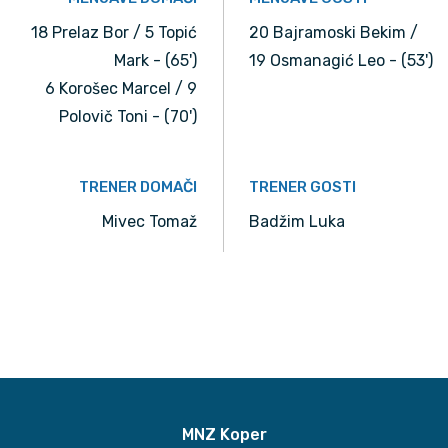
18 Prelaz Bor / 5 Topić
20 Bajramoski Bekim /
Mark - (65')
19 Osmanagić Leo - (53')
6 Korošec Marcel / 9
Polovič Toni - (70')
TRENER DOMAČI
TRENER GOSTI
Mivec Tomaž
Badžim Luka
MNZ Koper