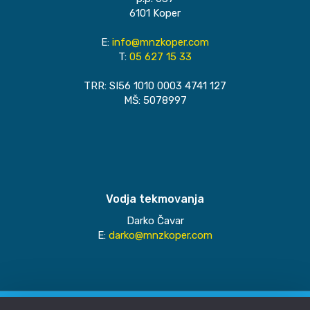
6101 Koper
E:
info@mnzkoper.com
T:
05 627 15 33
TRR: SI56 1010 0003 4741 127
MŠ: 5078997
Vodja tekmovanja
Darko Čavar
E:
darko@mnzkoper.com