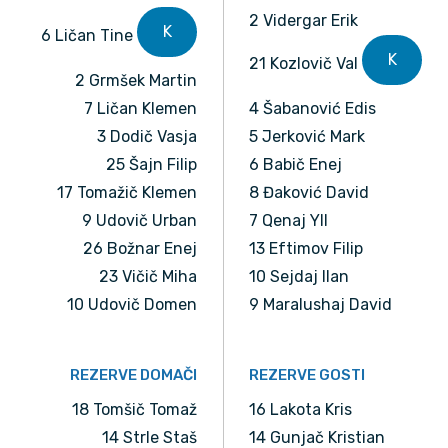
2 Vidergar Erik
K
6 Ličan Tine
K
21 Kozlovič Val
2 Grmšek Martin
7 Ličan Klemen
4 Šabanović Edis
3 Dodič Vasja
5 Jerković Mark
25 Šajn Filip
6 Babič Enej
17 Tomažič Klemen
8 Đaković David
9 Udovič Urban
7 Qenaj Yll
26 Božnar Enej
13 Eftimov Filip
23 Vičič Miha
10 Sejdaj Ilan
10 Udovič Domen
9 Maralushaj David
REZERVE DOMAČI
REZERVE GOSTI
18 Tomšič Tomaž
16 Lakota Kris
14 Strle Staš
14 Gunjač Kristian