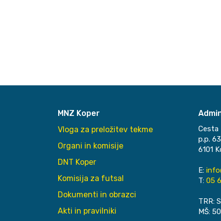
MNZ Koper
Admin
Cesta 
Vloga za preložitev tekme
p.p. 6
Organi in komisije
6101 K
DNT Koper
E:
inf
Komisija za futsal
T:
05 6
Dokumenti in obrazci
TRR: S
Akti in pravilniki
MŠ: 5