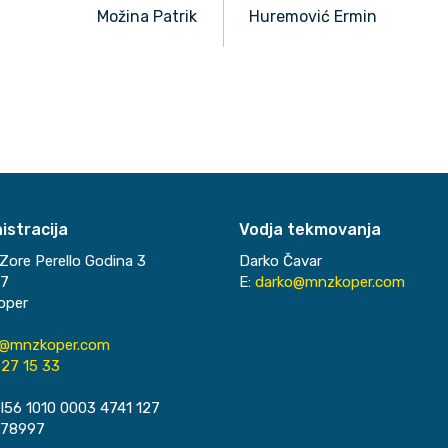
Možina Patrik
Huremović Ermin
istracija
Vodja tekmovanja
Zore Perello Godina 3
Darko Čavar
37
E:
darko@mnzkoper.com
oper
o@mnzkoper.com
27 15 33
I56 1010 0003 4741 127
078997