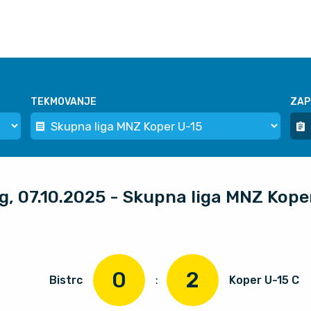
TEKMOVANJE
ZAP
og, 07.10.2025 - Skupna liga MNZ Kope
0
2
Bistrc
:
Koper U-15 C