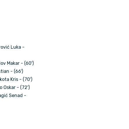
rović Luka -
lov Makar - (60')
tian - (66')
ota Kris - (70')
o Oskar - (72')
agić Senad -