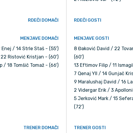
RDEČI DOMAČI
RDEČI GOSTI
MENJAVE DOMAČI
MENJAVE GOSTI
Enej / 14 Strle Staš - (55')
8 Đaković David / 22 Tova
22 Ristović Kristjan - (60')
(60')
ip / 18 Tomšič Tomaž - (66')
13 Eftimov Filip / 11 Ismagi
7 Qenaj Yll / 14 Gunjač Kris
9 Maralushaj David / 16 Lak
2 Vidergar Erik / 3 Apolloni
5 Jerković Mark / 15 Sefer
(72')
TRENER DOMAČI
TRENER GOSTI