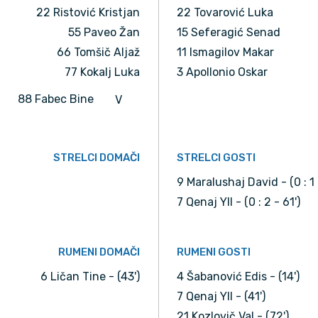
22 Ristović Kristjan
22 Tovarović Luka
55 Paveo Žan
15 Seferagić Senad
66 Tomšič Aljaž
11 Ismagilov Makar
77 Kokalj Luka
3 Apollonio Oskar
88 Fabec Bine
V
STRELCI DOMAČI
STRELCI GOSTI
9 Maralushaj David - (0 : 1 
7 Qenaj Yll - (0 : 2 - 61')
RUMENI DOMAČI
RUMENI GOSTI
6 Ličan Tine - (43')
4 Šabanović Edis - (14')
7 Qenaj Yll - (41')
21 Kozlovič Val - (72')