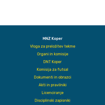
MNZ Koper
Vloga za preložitev tekme
Organi in komisije
DNT Koper
Komisija za futsal
Dokumenti in obrazci
Akti in pravilniki
Licenciranje
Disciplinski zapisniki