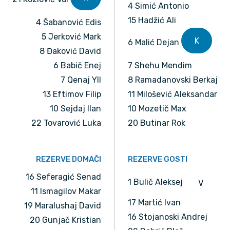
4 Simić Antonio
15 Hadžić Ali
4 Šabanović Edis
5 Jerković Mark
K
6 Malić Dejan
8 Đaković David
6 Babič Enej
7 Shehu Mendim
7 Qenaj Yll
8 Ramadanovski Berkaj
13 Eftimov Filip
11 Milošević Aleksandar
10 Sejdaj Ilan
10 Mozetič Max
22 Tovarović Luka
20 Butinar Rok
REZERVE DOMAČI
REZERVE GOSTI
16 Seferagić Senad
1 Bulič Aleksej
V
11 Ismagilov Makar
17 Martić Ivan
19 Maralushaj David
16 Stojanoski Andrej
20 Gunjač Kristian