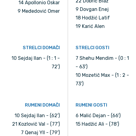
22 Dobrić Blaž
14 Apollonio Oskar
9 Dovgan Enej
9 Međedović Omer
18 Hodžić Latif
19 Karić Alen
STRELCI DOMAČI
STRELCI GOSTI
10 Sejdaj Ilan - (1 : 1 -
7 Shehu Mendim - (0 : 1
72')
- 63')
10 Mozetič Max - (1 : 2 -
73')
RUMENI DOMAČI
RUMENI GOSTI
10 Sejdaj Ilan - (62')
6 Malić Dejan - (66')
21 Kozlovič Val - (77')
15 Hadžić Ali - (78')
7 Qenaj Yll - (79')