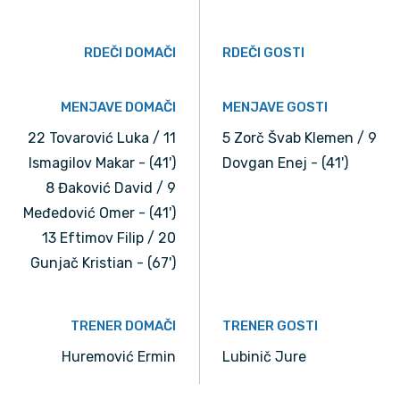
RDEČI DOMAČI
RDEČI GOSTI
MENJAVE DOMAČI
MENJAVE GOSTI
22 Tovarović Luka / 11
5 Zorč Švab Klemen / 9
Ismagilov Makar - (41')
Dovgan Enej - (41')
8 Đaković David / 9
Međedović Omer - (41')
13 Eftimov Filip / 20
Gunjač Kristian - (67')
TRENER DOMAČI
TRENER GOSTI
Huremović Ermin
Lubinič Jure