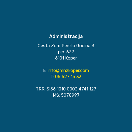
Administracija
Cesta Zore Perello Godina 3
p.p. 637
6101 Koper
E:
info@mnzkoper.com
T:
05 627 15 33
TRR: SI56 1010 0003 4741 127
MŠ: 5078997