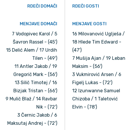
RDEČI DOMAČI
RDEČI GOSTI
MENJAVE DOMAČI
MENJAVE GOSTI
7 Vodopivec Karol / 5
16 Milovanović Uglješa /
Šavron Rassel - (45')
18 Hlede Tim Edward -
15 Delić Alem / 17 Urdih
(47')
Tilen - (49')
7 Mušija Ajan / 19 Leban
11 Antler Jakob / 19
Maksim - (56')
Gregorič Mark - (56')
3 Vukmirović Arsen / 6
13 Silič Timotej / 16
Figelj Lukas - (72')
Bizjak Tristan - (66')
12 Izunwanne Samuel
9 Mulič Blaž / 14 Ravbar
Chizoba / 1 Taletović
Nik - (72')
Elvin - (78')
3 Černic Jakob / 6
Maksutaj Andrej - (72')