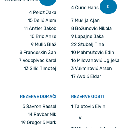
K
4 Ćurić Haris
4 Peloz Jaka
15 Delić Alem
7 Mušija Ajan
11 Antler Jakob
8 Božunović Nikola
10 Bric Anže
9 Lapajne Jaka
9 Mulič Blaž
22 Stubelj Tine
8 Frančeškin Žan
10 Mahmutović Edin
7 Vodopivec Karol
16 Milovanović Uglješa
13 Silič Timotej
3 Vukmirović Arsen
17 Avdić Eldar
REZERVE DOMAČI
REZERVE GOSTI
5 Šavron Rassel
1 Taletović Elvin
14 Ravbar Nik
V
19 Gregorič Mark