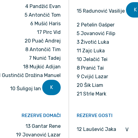
4 Pandžić Evan
K
15 Radunović Vasilije
5 Antončič Tom
6 Mušić Haris
2 Petelin Gašper
17 Pirc Vid
5 Jovanović Filip
20 Puač Andrej
3 Životić Luka
8 Antončič Tim
11 Zajc Luka
7 Nunić Tadej
10 Jelačić Tei
18 Mujkić Adijan
8 Pranić Tai
1 Gustinčič Drožina Manuel
9 Cvijić Lazar
20 Šik Liam
K
10 Šuligoj Ian
21 Strle Mark
REZERVE DOMAČI
REZERVE GOSTI
13 Gantar Rene
12 Laušević Jaka
V
19 Jovanović Lazar