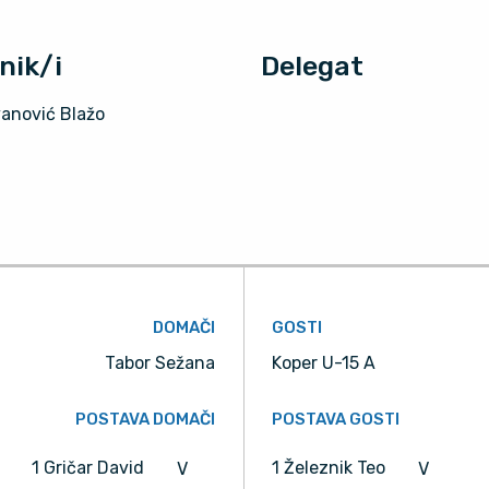
nik/i
Delegat
anović Blažo
DOMAČI
GOSTI
Tabor Sežana
Koper U-15 A
POSTAVA DOMAČI
POSTAVA GOSTI
1 Gričar David
1 Železnik Teo
V
V