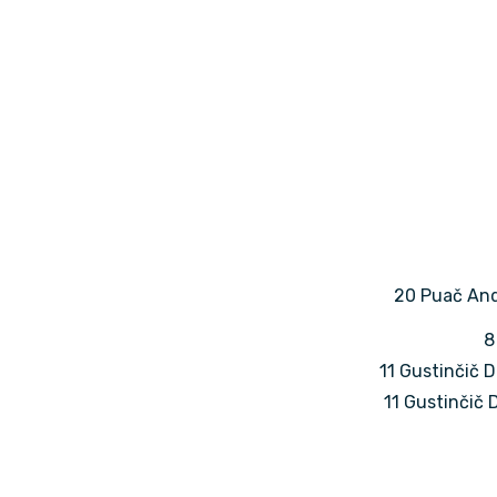
20 Puač An
8
11 Gustinčič Dr
11 Gustinčič D