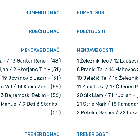
RUMENI DOMAČI
RUMENI GOSTI
RDEČI DOMAČI
RDEČI GOSTI
MENJAVE DOMAČI
MENJAVE GOSTI
Ian / 13 Gantar Rene - (48')
1 Železnik Teo / 12 Lauševi
jan / 2 Škerjanc Tin - (51')
8 Pranić Tai / 14 Mahovac S
 19 Jovanović Lazar - (51')
10 Jelačić Tei / 16 Železnik
rc Vid / 14 Kacin Zak - (56')
11 Zajc Luka / 17 Črlenec M
 3 Bajramoski Bekim - (56')
20 Šik Liam / 7 Hrup Ian - (
 Manuel / 9 Bešić Stanko -
21 Strle Mark / 18 Ramadani
(56')
2 Petelin Gašper / 22 Lokas
TRENER DOMAČI
TRENER GOSTI