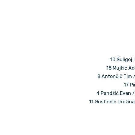
10 Šuligoj 
18 Mujkić Adi
8 Antončič Tim /
17 Pi
4 Pandžić Evan /
11 Gustinčič Drožina