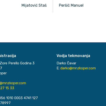
Mijatović Staš
Peršič Manuel
istracija
Vodja tekmovanja
Zore Perello Godina 3
Darko Čavar
37
E:
darko@mnzkoper.com
oper
o@mnzkoper.com
27 15 33
I56 1010 0003 4741 127
078997