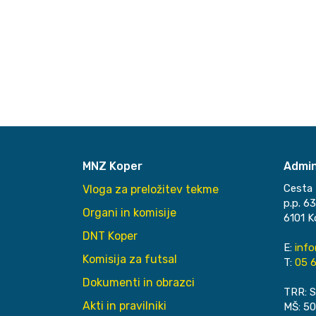
MNZ Koper
Admin
Cesta 
Vloga za preložitev tekme
p.p. 6
Organi in komisije
6101 K
DNT Koper
E:
inf
Komisija za futsal
T:
05 6
Dokumenti in obrazci
TRR: S
Akti in pravilniki
MŠ: 5