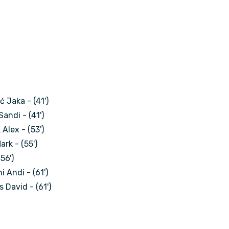
ć Jaka - (41')
andi - (41')
 Alex - (53')
ark - (55')
56')
 Andi - (61')
 David - (61')