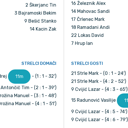
16 Železnik Alex
2 Škerjanc Tin
14 Mahovac Sandi
3 Bajramoski Bekim
17 Črlenec Mark
9 Bešić Stanko
18 Ramadani Andi
14 Kacin Zak
22 Lokas David
7 Hrup Ian
STRELCI DOMAČI
STRELCI GOSTI
21 Strle Mark - (0 : 1 - 24')
drej
- (1 : 1 - 32')
11m
21 Strle Mark - (4 : 2 - 52')
 Antončič Tim - (2 : 1 - 39')
9 Cvijić Lazar - (4 : 3 - 65')
ožina Manuel - (3 : 1 - 48')
15 Radunović Vasilije
1
rožina Manuel - (4 : 1 - 51')
9 Cvijić Lazar - (4 : 5 - 74')
9 Cvijić Lazar - (4 : 6 - 79')