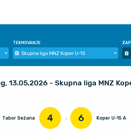
TEKMOVANJE
ZAP
og, 13.05.2026 - Skupna liga MNZ Kop
4
6
Tabor Sežana
:
Koper U-15 A