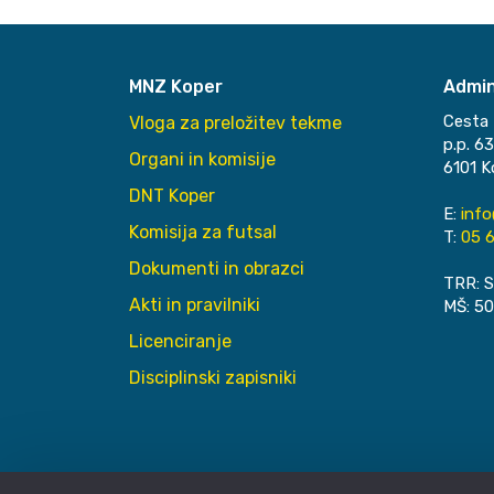
MNZ Koper
Admin
Cesta 
Vloga za preložitev tekme
p.p. 6
Organi in komisije
6101 K
DNT Koper
E:
inf
Komisija za futsal
T:
05 6
Dokumenti in obrazci
TRR: S
Akti in pravilniki
MŠ: 5
Licenciranje
Disciplinski zapisniki