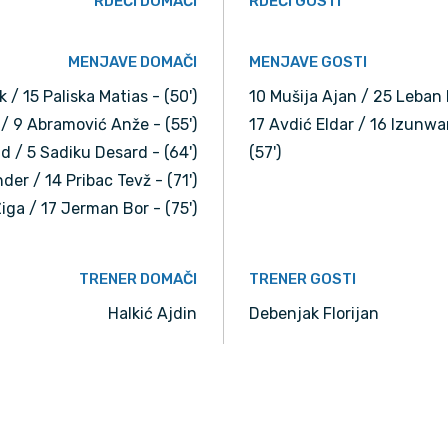
RDEČI DOMAČI
RDEČI GOSTI
MENJAVE DOMAČI
MENJAVE GOSTI
 / 15 Paliska Matias - (50')
10 Mušija Ajan / 25 Leban 
 / 9 Abramović Anže - (55')
17 Avdić Eldar / 16 Izunw
d / 5 Sadiku Desard - (64')
(57')
der / 14 Pribac Tevž - (71')
iga / 17 Jerman Bor - (75')
TRENER DOMAČI
TRENER GOSTI
Halkić Ajdin
Debenjak Florijan