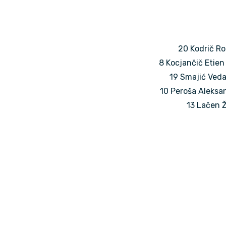
20 Kodrič Rok
8 Kocjančič Etien
19 Smajić Veda
10 Peroša Aleksan
13 Lačen Ž