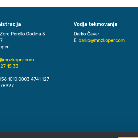
istracija
Vodja tekmovanja
Zore Perello Godina 3
Darko Čavar
37
E:
darko@mnzkoper.com
oper
o@mnzkoper.com
27 15 33
I56 1010 0003 4741 127
078997