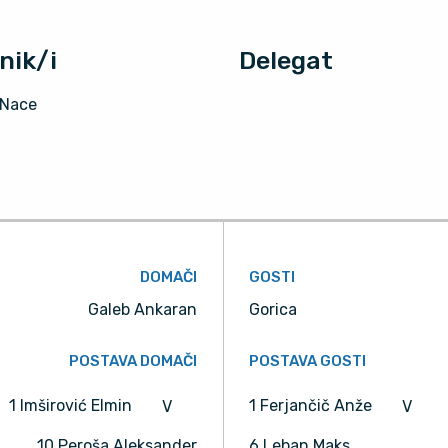
nik/i
Delegat
 Nace
DOMAČI
GOSTI
Galeb Ankaran
Gorica
POSTAVA DOMAČI
POSTAVA GOSTI
1 Imširović Elmin
1 Ferjančič Anže
V
V
10 Peroša Aleksander
6 Leban Maks