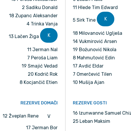
2 Sadiku Donald
11 Hlede Tim Edward
18 Zupanc Aleksander
K
5 Sirk Tine
4 Trinka Vanja
18 Milovanović Uglješa
K
13 Lačen Žiga
14 Vukmirović Arsen
11 Jerman Nal
19 Božunović Nikola
7 Peroša Liam
8 Mahmutović Edin
19 Smajić Vedad
17 Avdić Eldar
20 Kodrič Rok
7 Omerčević Tilen
8 Kocjančič Etien
10 Mušija Ajan
REZERVE DOMAČI
REZERVE GOSTI
16 Izunwanne Samuel Chi
12 Žveplan Rene
V
25 Leban Maksim
17 Jerman Bor