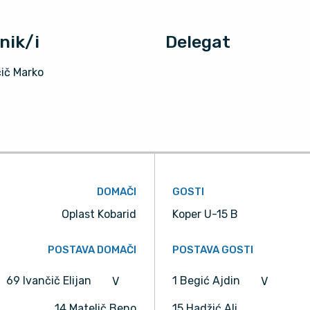
nik/i
Delegat
čič Marko
DOMAČI
GOSTI
Oplast Kobarid
Koper U-15 B
POSTAVA DOMAČI
POSTAVA GOSTI
69 Ivančič Elijan
1 Begić Ajdin
V
V
14 Matelič Beno
15 Hadžić Ali