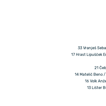
33 Vranješ Sebas
17 Hrast Lipušček 
21 Čeb
14 Matelič Beno /
16 Volk Anže
13 Lišter B