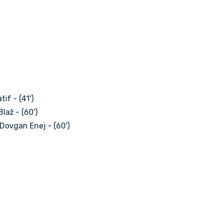
tif - (41')
laž - (60')
 Dovgan Enej - (60')