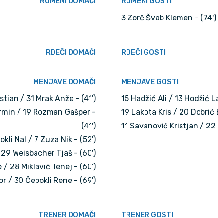
RUMENI DOMAČI
RUMENI GOSTI
3 Zorč Švab Klemen - (74')
RDEČI DOMAČI
RDEČI GOSTI
MENJAVE DOMAČI
MENJAVE GOSTI
tian / 31 Mrak Anže - (41')
15 Hadžić Ali / 13 Hodžić La
Ermin / 19 Rozman Gašper -
19 Lakota Kris / 20 Dobrić B
(41')
11 Savanović Kristjan / 22
okli Nal / 7 Zuza Nik - (52')
 29 Weisbacher Tjaš - (60')
 / 28 Miklavič Tenej - (60')
or / 30 Čebokli Rene - (69')
TRENER DOMAČI
TRENER GOSTI