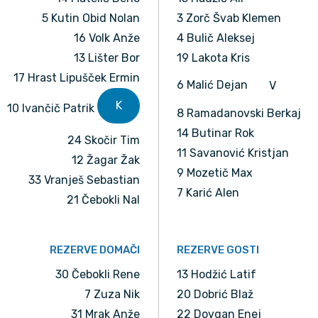
5 Kutin Obid Nolan
3 Zorč Švab Klemen
16 Volk Anže
4 Bulič Aleksej
13 Lišter Bor
19 Lakota Kris
17 Hrast Lipušček Ermin
6 Malić Dejan
V
K
10 Ivančič Patrik
8 Ramadanovski Berkaj
14 Butinar Rok
24 Skočir Tim
11 Savanović Kristjan
12 Žagar Žak
9 Mozetič Max
33 Vranješ Sebastian
7 Karić Alen
21 Čebokli Nal
REZERVE DOMAČI
REZERVE GOSTI
30 Čebokli Rene
13 Hodžić Latif
7 Zuza Nik
20 Dobrić Blaž
31 Mrak Anže
22 Dovgan Enej