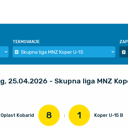
TEKMOVANJE
ZAP
og, 25.04.2026 - Skupna liga MNZ Kop
8
1
Oplast Kobarid
:
Koper U-15 B