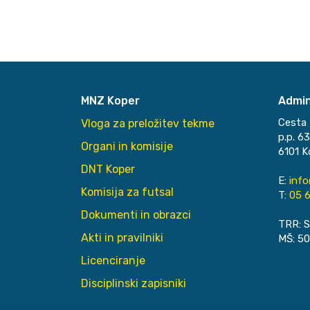
MNZ Koper
Admin
Cesta 
Vloga za preložitev tekme
p.p. 6
Organi in komisije
6101 K
DNT Koper
E:
inf
Komisija za futsal
T:
05 6
Dokumenti in obrazci
TRR: S
Akti in pravilniki
MŠ: 5
Licenciranje
Disciplinski zapisniki