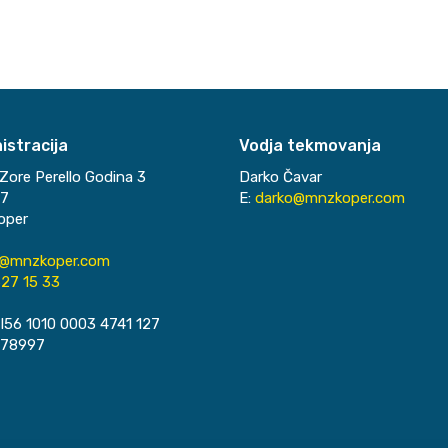
istracija
Vodja tekmovanja
Zore Perello Godina 3
Darko Čavar
37
E:
darko@mnzkoper.com
oper
o@mnzkoper.com
27 15 33
I56 1010 0003 4741 127
078997