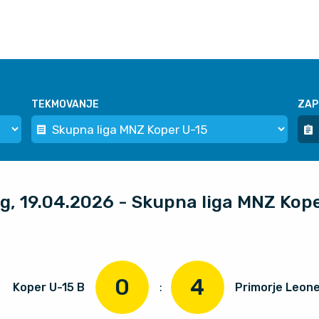
TEKMOVANJE
ZAP
og, 19.04.2026 - Skupna liga MNZ Kop
0
4
Koper U-15 B
:
Primorje Leone