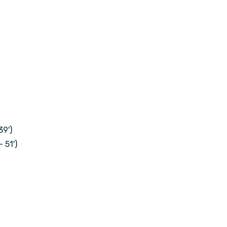
39')
 51')