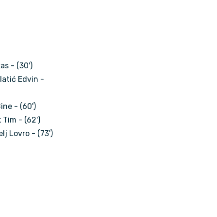
as - (30')
latić Edvin -
ine - (60')
 Tim - (62')
j Lovro - (73')