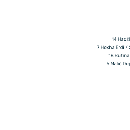
14 Hadžić
7 Hoxha Erdi / 
18 Butinar
6 Malić Dej