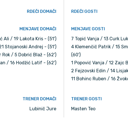
RDEČI DOMAČI
RDEČI GOSTI
MENJAVE DOMAČI
MENJAVE GOSTI
 Ali / 19 Lakota Kris - (51')
7 Topić Vanja / 13 Curk Luk
21 Stojanoski Andrej - (51')
4 Klemenčič Patrik / 15 Sm
 Rok / 5 Dobrić Blaž - (62')
(60')
an / 16 Hodžić Latif - (62')
1 Popović Vanja / 12 Zajc B
2 Fejzovski Edin / 14 Lisjak
11 Bohinc Ruben / 16 Žvokel
TRENER DOMAČI
TRENER GOSTI
Lubinič Jure
Masten Teo