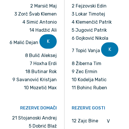
2 Marsič Maj
2 Fejzovski Edin
3 Zorč Švab Klemen
3 Lokar Timotej
4 Simić Antonio
4 Klemenčič Patrik
14 Hadžić Ali
5 Jugović Patrik
6 Gojković Nikola
K
6 Malić Dejan
K
7 Topić Vanja
8 Bulič Aleksej
7 Hoxha Erdi
8 Žiberna Tim
18 Butinar Rok
9 Zec Ermin
9 Savanović Kristjan
10 Kodelja Matic
10 Mozetič Max
11 Bohinc Ruben
REZERVE DOMAČI
REZERVE GOSTI
21 Stojanoski Andrej
12 Zajc Bine
V
5 Dobrić Blaž