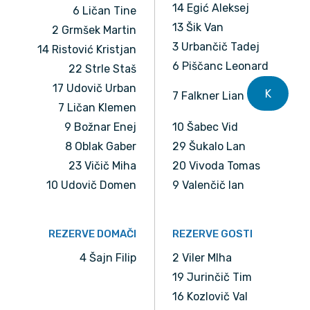
14 Egić Aleksej
6 Ličan Tine
13 Šik Van
2 Grmšek Martin
3 Urbančič Tadej
14 Ristović Kristjan
6 Piščanc Leonard
22 Strle Staš
17 Udovič Urban
K
7 Falkner Lian
7 Ličan Klemen
9 Božnar Enej
10 Šabec Vid
8 Oblak Gaber
29 Šukalo Lan
23 Vičič Miha
20 Vivoda Tomas
10 Udovič Domen
9 Valenčič Ian
REZERVE DOMAČI
REZERVE GOSTI
4 Šajn Filip
2 Viler MIha
19 Jurinčič Tim
16 Kozlovič Val