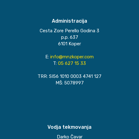
Administracija
Cesta Zore Perello Godina 3
p.p. 637
6101 Koper
E:
info@mnzkoper.com
T:
05 627 15 33
TRR: SI56 1010 0003 4741 127
MŠ: 5078997
Vodja tekmovanja
Darko Čavar