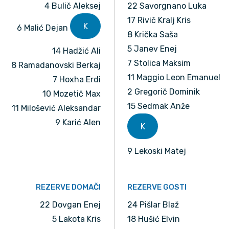
4 Bulič Aleksej
22 Savorgnano Luka
17 Rivič Kralj Kris
K
6 Malić Dejan
8 Krička Saša
5 Janev Enej
14 Hadžić Ali
7 Stolica Maksim
8 Ramadanovski Berkaj
11 Maggio Leon Emanuel
7 Hoxha Erdi
2 Gregorič Dominik
10 Mozetič Max
15 Sedmak Anže
11 Milošević Aleksandar
9 Karić Alen
K
9 Lekoski Matej
REZERVE DOMAČI
REZERVE GOSTI
22 Dovgan Enej
24 Pišlar Blaž
5 Lakota Kris
18 Hušić Elvin