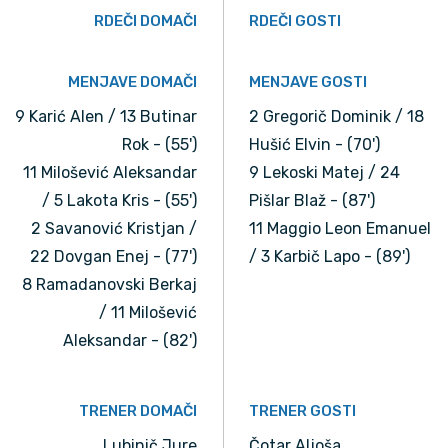
RDEČI DOMAČI
RDEČI GOSTI
MENJAVE DOMAČI
MENJAVE GOSTI
9 Karić Alen / 13 Butinar
2 Gregorič Dominik / 18
Rok - (55')
Hušić Elvin - (70')
11 Milošević Aleksandar
9 Lekoski Matej / 24
/ 5 Lakota Kris - (55')
Pišlar Blaž - (87')
2 Savanović Kristjan /
11 Maggio Leon Emanuel
22 Dovgan Enej - (77')
/ 3 Karbič Lapo - (89')
8 Ramadanovski Berkaj
/ 11 Milošević
Aleksandar - (82')
TRENER DOMAČI
TRENER GOSTI
Lubinič Jure
Čotar Aljoša