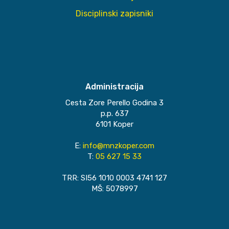
Disciplinski zapisniki
Administracija
Cesta Zore Perello Godina 3
p.p. 637
6101 Koper
E:
info@mnzkoper.com
T:
05 627 15 33
TRR: SI56 1010 0003 4741 127
MŠ: 5078997