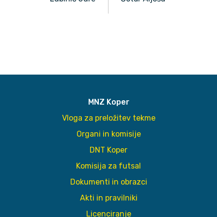
MNZ Koper
Vloga za preložitev tekme
Organi in komisije
DNT Koper
Komisija za futsal
Dokumenti in obrazci
Akti in pravilniki
Licenciranje