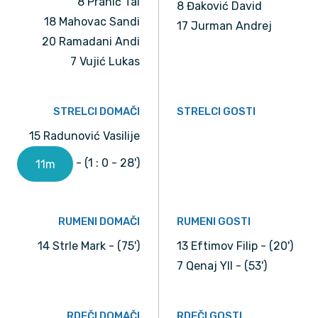
8 Pranić Tai
8 Đaković David
18 Mahovac Sandi
17 Jurman Andrej
20 Ramadani Andi
7 Vujić Lukas
STRELCI DOMAČI
STRELCI GOSTI
15 Radunović Vasilije
- (1 : 0 - 28')
11m
RUMENI DOMAČI
RUMENI GOSTI
14 Strle Mark - (75')
13 Eftimov Filip - (20')
7 Qenaj Yll - (53')
RDEČI DOMAČI
RDEČI GOSTI