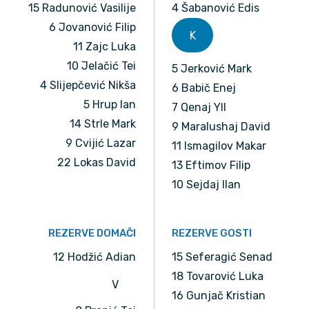
15 Radunović Vasilije
4 Šabanović Edis
6 Jovanović Filip
K
11 Zajc Luka
10 Jelačić Tei
5 Jerković Mark
4 Slijepčević Nikša
6 Babič Enej
5 Hrup Ian
7 Qenaj Yll
14 Strle Mark
9 Maralushaj David
9 Cvijić Lazar
11 Ismagilov Makar
22 Lokas David
13 Eftimov Filip
10 Sejdaj Ilan
REZERVE DOMAČI
REZERVE GOSTI
12 Hodžić Adian
15 Seferagić Senad
18 Tovarović Luka
V
16 Gunjač Kristian