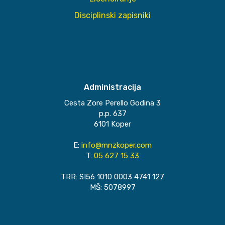
Disciplinski zapisniki
Administracija
Cesta Zore Perello Godina 3
p.p. 637
6101 Koper
E:
info@mnzkoper.com
T:
05 627 15 33
TRR: SI56 1010 0003 4741 127
MŠ: 5078997