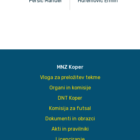
Peršič Manuel
Huremović Ermin
MNZ Koper
Vloga za preložitev tekme
Organi in komisije
DNT Koper
Komisija za futsal
Dokumenti in obrazci
Akti in pravilniki
Licenciranje