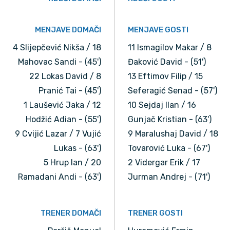
MENJAVE DOMAČI
MENJAVE GOSTI
4 Slijepčević Nikša / 18
11 Ismagilov Makar / 8
Mahovac Sandi - (45')
Đaković David - (51')
22 Lokas David / 8
13 Eftimov Filip / 15
Pranić Tai - (45')
Seferagić Senad - (57')
1 Laušević Jaka / 12
10 Sejdaj Ilan / 16
Hodžić Adian - (55')
Gunjač Kristian - (63')
9 Cvijić Lazar / 7 Vujić
9 Maralushaj David / 18
Lukas - (63')
Tovarović Luka - (67')
5 Hrup Ian / 20
2 Vidergar Erik / 17
Ramadani Andi - (63')
Jurman Andrej - (71')
TRENER DOMAČI
TRENER GOSTI