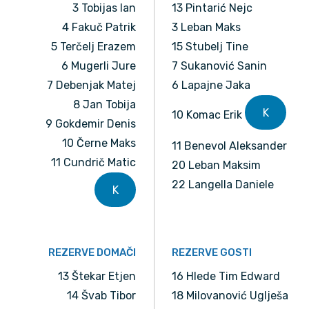
3 Tobijas Ian
13 Pintarić Nejc
4 Fakuč Patrik
3 Leban Maks
5 Terčelj Erazem
15 Stubelj Tine
6 Mugerli Jure
7 Sukanović Sanin
7 Debenjak Matej
6 Lapajne Jaka
8 Jan Tobija
K
10 Komac Erik
9 Gokdemir Denis
10 Černe Maks
11 Benevol Aleksander
11 Cundrič Matic
20 Leban Maksim
22 Langella Daniele
K
REZERVE DOMAČI
REZERVE GOSTI
13 Štekar Etjen
16 Hlede Tim Edward
14 Švab Tibor
18 Milovanović Uglješa