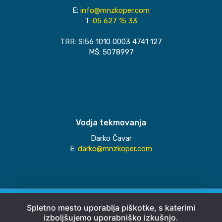
E:
info@mnzkoper.com
T:
05 627 15 33
TRR: SI56 1010 0003 4741 127
MŠ: 5078997
Vodja tekmovanja
Darko Čavar
E:
darko@mnzkoper.com
© 2026
MNZ Koper
Spletno mesto uporablja piškotke, s katerimi
izboljšujemo uporabniško izkušnjo.