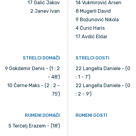
17 Galić Jakov
14 Vukmirović Arsen
2 Janev Ivan
8 Mugerli David
9 Božunović Nikola
4 Ćurić Haris
17 Avdić Eldar
STRELCI DOMAČI
STRELCI GOSTI
9 Gokdemir Denis - (1 : 2
22 Langella Daniele - (0
- 48')
: 1 - 7')
10 Černe Maks - (2 : 2 -
22 Langella Daniele - (0
75')
: 2 - 9')
RUMENI DOMAČI
RUMENI GOSTI
5 Terčelj Erazem - (18')