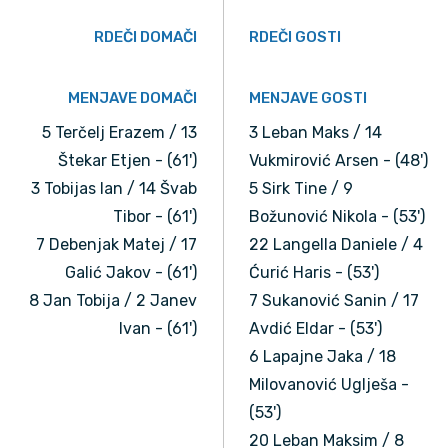
RDEČI DOMAČI
RDEČI GOSTI
MENJAVE DOMAČI
MENJAVE GOSTI
5 Terčelj Erazem / 13
3 Leban Maks / 14
Štekar Etjen - (61')
Vukmirović Arsen - (48')
3 Tobijas Ian / 14 Švab
5 Sirk Tine / 9
Tibor - (61')
Božunović Nikola - (53')
7 Debenjak Matej / 17
22 Langella Daniele / 4
Galić Jakov - (61')
Ćurić Haris - (53')
8 Jan Tobija / 2 Janev
7 Sukanović Sanin / 17
Ivan - (61')
Avdić Eldar - (53')
6 Lapajne Jaka / 18
Milovanović Uglješa -
(53')
20 Leban Maksim / 8