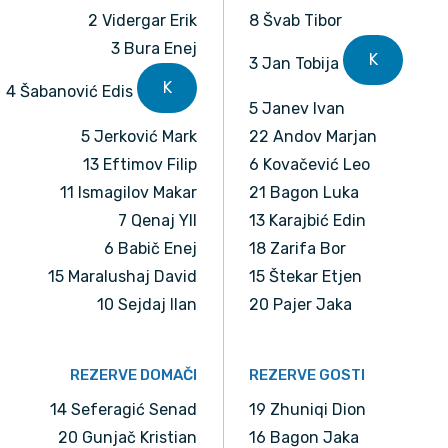
2 Vidergar Erik
8 Švab Tibor
3 Bura Enej
K
3 Jan Tobija
K
4 Šabanović Edis
5 Janev Ivan
5 Jerković Mark
22 Andov Marjan
13 Eftimov Filip
6 Kovačević Leo
11 Ismagilov Makar
21 Bagon Luka
7 Qenaj Yll
13 Karajbić Edin
6 Babič Enej
18 Zarifa Bor
15 Maralushaj David
15 Štekar Etjen
10 Sejdaj Ilan
20 Pajer Jaka
REZERVE DOMAČI
REZERVE GOSTI
14 Seferagić Senad
19 Zhuniqi Dion
20 Gunjač Kristian
16 Bagon Jaka