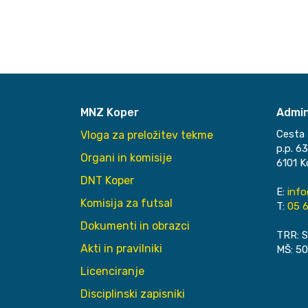
MNZ Koper
Admin
Cesta 
Vloga za preložitev tekme
p.p. 6
Organi in komisije
6101 K
DNT Koper
E:
inf
Komisija za futsal
T:
05 6
Dokumenti in obrazci
TRR: S
Akti in pravilniki
MŠ: 5
Licenciranje
Disciplinski zapisniki