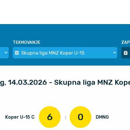
TEKMOVANJE
ZAP
og, 14.03.2026 - Skupna liga MNZ Kop
6
0
Koper U-15 C
:
DMNG