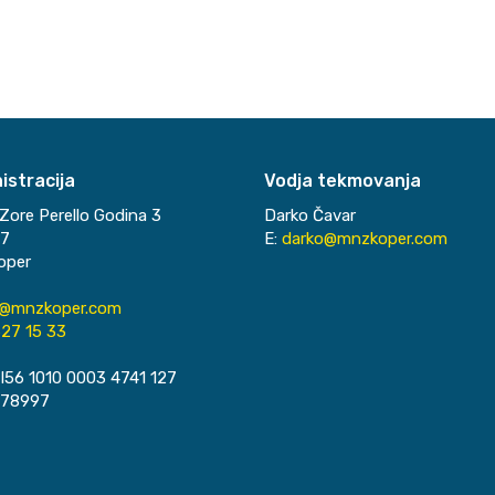
istracija
Vodja tekmovanja
Zore Perello Godina 3
Darko Čavar
37
E:
darko@mnzkoper.com
oper
o@mnzkoper.com
27 15 33
I56 1010 0003 4741 127
078997