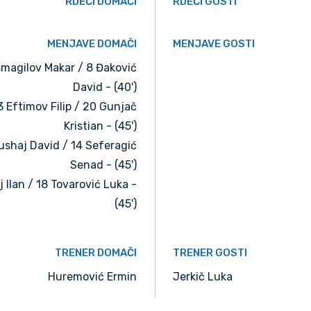
RDEČI DOMAČI
RDEČI GOSTI
MENJAVE DOMAČI
MENJAVE GOSTI
Ismagilov Makar / 8 Đaković
David - (40')
3 Eftimov Filip / 20 Gunjač
Kristian - (45')
ushaj David / 14 Seferagić
Senad - (45')
j Ilan / 18 Tovarović Luka -
(45')
TRENER DOMAČI
TRENER GOSTI
Huremović Ermin
Jerkič Luka