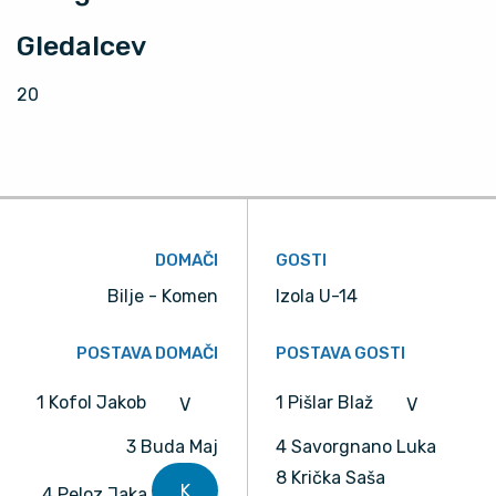
Gledalcev
20
DOMAČI
GOSTI
Bilje - Komen
Izola U-14
POSTAVA DOMAČI
POSTAVA GOSTI
1 Kofol Jakob
1 Pišlar Blaž
V
V
3 Buda Maj
4 Savorgnano Luka
8 Krička Saša
K
4 Peloz Jaka