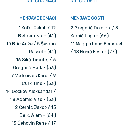
RDEČI DOMAČI
RDEČI GOSTI
MENJAVE DOMAČI
MENJAVE GOSTI
1 Kofol Jakob / 12
2 Gregorič Dominik / 3
Beltram Nik - (41')
Karbič Lapo - (66')
10 Bric Anže / 5 Šavron
11 Maggio Leon Emanuel
Rassel - (41')
/ 18 Hušić Elvin - (77')
16 Silič Timotej / 6
Gregorič Mark - (53')
7 Vodopivec Karol / 9
Curk Tine - (53')
14 Gockov Aleksandar /
18 Adamič Vito - (53')
2 Černic Jakob / 15
Delić Alem - (64')
13 Čehovin Rene / 17