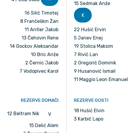
15 Sedmak Anže
16 Silič Timotej
K
8 Frančeškin Žan
11 Antler Jakob
22 Hušić Ervin
13 Čehovin Rene
5 Janev Enej
14 Gockov Aleksandar
19 Stolica Maksim
10 Bric Anže
7 Rivič Lan
2 Černic Jakob
2 Gregorič Dominik
7 Vodopivec Karol
9 Husanović Ismail
11 Maggio Leon Emanuel
REZERVE DOMAČI
REZERVE GOSTI
18 Hušić Elvin
12 Beltram Nik
V
3 Karbič Lapo
15 Delić Alem