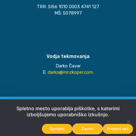
TRR: SI56 1010 0003 4741 127
MŠ: 5078997
Vodja tekmovanja
Darko Čavar
E:
darko@mnzkoper.com
© 2026
MNZ Koper
Spletno mesto uporablja piškotke, s katerimi
izboljšujemo uporabniško izkušnjo.
Pravno obvestilo
Sprejmi
Zavrni
Preberi več
Avtorji
Emigma