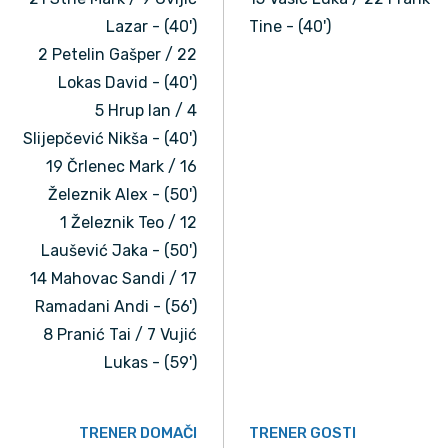
Lazar - (40')
Tine - (40')
2 Petelin Gašper / 22
Lokas David - (40')
5 Hrup Ian / 4
Slijepčević Nikša - (40')
19 Črlenec Mark / 16
Železnik Alex - (50')
1 Železnik Teo / 12
Laušević Jaka - (50')
14 Mahovac Sandi / 17
Ramadani Andi - (56')
8 Pranić Tai / 7 Vujić
Lukas - (59')
TRENER DOMAČI
TRENER GOSTI