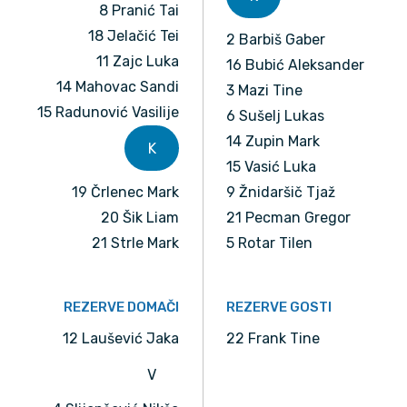
8 Pranić Tai
18 Jelačić Tei
2 Barbiš Gaber
11 Zajc Luka
16 Bubić Aleksander
14 Mahovac Sandi
3 Mazi Tine
15 Radunović Vasilije
6 Sušelj Lukas
14 Zupin Mark
K
15 Vasić Luka
19 Črlenec Mark
9 Žnidaršič Tjaž
20 Šik Liam
21 Pecman Gregor
21 Strle Mark
5 Rotar Tilen
REZERVE DOMAČI
REZERVE GOSTI
12 Laušević Jaka
22 Frank Tine
V