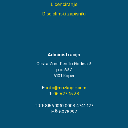
Licenciranje
Disciplinski zapisniki
Administracija
Cesta Zore Perello Godina 3
p.p. 637
6101 Koper
E:
info@mnzkoper.com
T:
05 627 15 33
TRR: SI56 1010 0003 4741 127
MŠ: 5078997