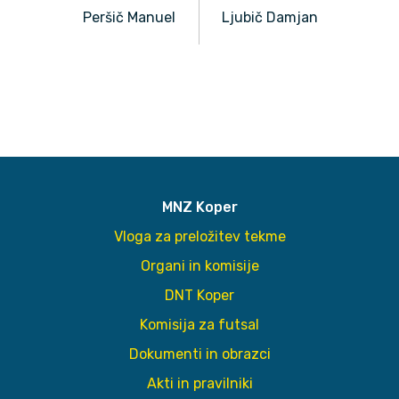
Peršič Manuel
Ljubič Damjan
MNZ Koper
Vloga za preložitev tekme
Organi in komisije
DNT Koper
Komisija za futsal
Dokumenti in obrazci
Akti in pravilniki