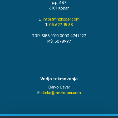
p.p. 637
6101 Koper
E:
info@mnzkoper.com
T:
05 627 15 33
TRR: SI56 1010 0003 4741 127
MŠ: 5078997
Vodja tekmovanja
Darko Čavar
E:
darko@mnzkoper.com