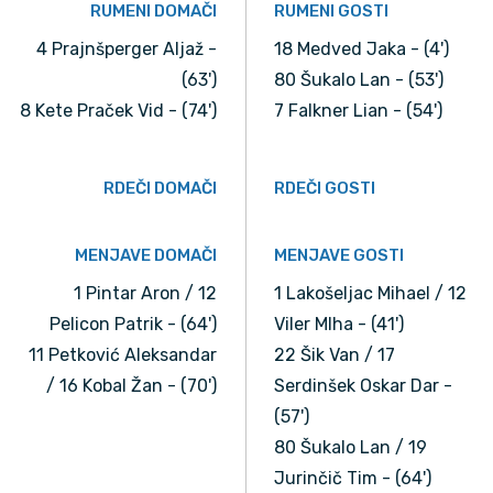
RUMENI DOMAČI
RUMENI GOSTI
4 Prajnšperger Aljaž -
18 Medved Jaka - (4')
(63')
80 Šukalo Lan - (53')
8 Kete Praček Vid - (74')
7 Falkner Lian - (54')
RDEČI DOMAČI
RDEČI GOSTI
MENJAVE DOMAČI
MENJAVE GOSTI
1 Pintar Aron / 12
1 Lakošeljac Mihael / 12
Pelicon Patrik - (64')
Viler MIha - (41')
11 Petković Aleksandar
22 Šik Van / 17
/ 16 Kobal Žan - (70')
Serdinšek Oskar Dar -
(57')
80 Šukalo Lan / 19
Jurinčič Tim - (64')