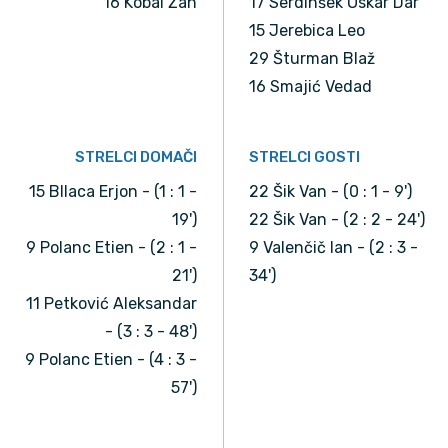
16 Kobal Žan
17 Serdinšek Oskar Dar
15 Jerebica Leo
29 Šturman Blaž
16 Smajić Vedad
STRELCI DOMAČI
STRELCI GOSTI
15 Bllaca Erjon - (1 : 1 -
22 Šik Van - (0 : 1 - 9')
19')
22 Šik Van - (2 : 2 - 24')
9 Polanc Etien - (2 : 1 -
9 Valenčič Ian - (2 : 3 -
21')
34')
11 Petković Aleksandar
- (3 : 3 - 48')
9 Polanc Etien - (4 : 3 -
57')