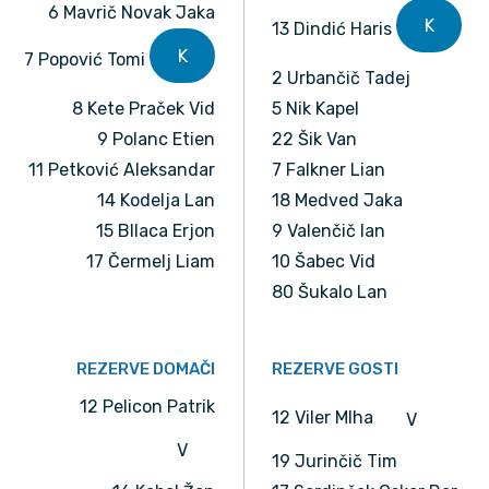
6 Mavrič Novak Jaka
K
13 Dindić Haris
K
7 Popović Tomi
2 Urbančič Tadej
8 Kete Praček Vid
5 Nik Kapel
9 Polanc Etien
22 Šik Van
11 Petković Aleksandar
7 Falkner Lian
14 Kodelja Lan
18 Medved Jaka
15 Bllaca Erjon
9 Valenčič Ian
17 Čermelj Liam
10 Šabec Vid
80 Šukalo Lan
REZERVE DOMAČI
REZERVE GOSTI
12 Pelicon Patrik
12 Viler MIha
V
V
19 Jurinčič Tim