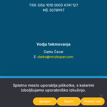
TRR: SI56 1010 0003 4741 127
MŠ: 5078997
Vodja tekmovanja
Darko Čavar
E:
darko@mnzkoper.com
© 2026
MNZ Koper
Spletno mesto uporablja piškotke, s katerimi
izboljšujemo uporabniško izkušnjo.
Pravno obvestilo
Sprejmi
Zavrni
Preberi več
Avtorji
Emigma