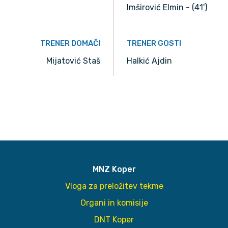
Imširović Elmin - (41')
TRENER DOMAČI
TRENER GOSTI
Mijatović Staš
Halkić Ajdin
MNZ Koper
Vloga za preložitev tekme
Organi in komisije
DNT Koper