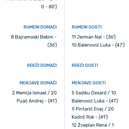
0 - 80')
RUMENI DOMAČI
RUMENI GOSTI
8 Bajramoski Bekim -
11 Jerman Nal - (36')
(36')
10 Balenović Luka - (47')
RDEČI DOMAČI
RDEČI GOSTI
MENJAVE DOMAČI
MENJAVE GOSTI
2 Memija Ismael / 20
5 Sadiku Desard / 10
Puač Andrej - (41')
Balenović Luka - (41')
9 Pintarič Enej / 20
Kodrič Rok - (41')
12 Žveplan Rene / 1