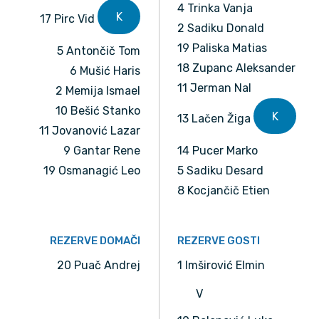
4 Trinka Vanja
K
17 Pirc Vid
2 Sadiku Donald
19 Paliska Matias
5 Antončič Tom
18 Zupanc Aleksander
6 Mušić Haris
11 Jerman Nal
2 Memija Ismael
10 Bešić Stanko
K
13 Lačen Žiga
11 Jovanović Lazar
9 Gantar Rene
14 Pucer Marko
19 Osmanagić Leo
5 Sadiku Desard
8 Kocjančič Etien
REZERVE DOMAČI
REZERVE GOSTI
20 Puač Andrej
1 Imširović Elmin
V