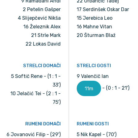
9 Ramadani Andi
22 Urbančič Tadej
2 Petelin Gašper
17 Serdinšek Oskar Dar
4 Slijepčević Nikša
15 Jerebica Leo
16 Železnik Alex
16 Mahne Vitan
21 Strle Mark
20 Šturman Blaž
22 Lokas David
STRELCI DOMAČI
STRELCI GOSTI
5 Softič Rene - (1 : 1 -
9 Valenčič Ian
33')
- (0 : 1 - 21')
11m
10 Jelačić Tei - (2 : 1 -
75')
RUMENI DOMAČI
RUMENI GOSTI
6 Jovanović Filip - (29')
5 Nik Kapel - (70')