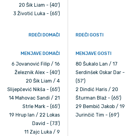
20 Šik Liam - (40')
3 Životić Luka - (65')
RDEČI DOMAČI
RDEČI GOSTI
MENJAVE DOMAČI
MENJAVE GOSTI
6 Jovanović Filip / 16
80 Šukalo Lan / 17
Železnik Alex - (40')
Serdinšek Oskar Dar -
20 Šik Liam / 4
(57')
Slijepčević Nikša - (65')
2 Dindić Haris / 20
14 Mahovac Sandi / 21
Šturman Blaž - (65')
Strle Mark - (65')
29 Bembič Jakob / 19
19 Hrup Ian / 22 Lokas
Jurinčič Tim - (69')
David - (73')
11 Zajc Luka / 9