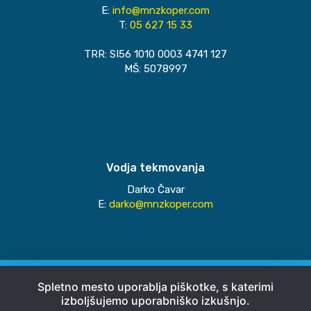
E:
info@mnzkoper.com
T:
05 627 15 33
TRR: SI56 1010 0003 4741 127
MŠ: 5078997
Vodja tekmovanja
Darko Čavar
E:
darko@mnzkoper.com
© 2026
MNZ Koper
Spletno mesto uporablja piškotke, s katerimi
izboljšujemo uporabniško izkušnjo.