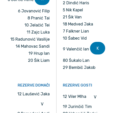
2 Dindić Haris
5 Nik Kapel
6 Jovanović Filip
21 Šik Van
8 Pranić Tai
18 Medved Jaka
10 Jelačić Tei
7 Falkner Lian
11 Zajc Luka
10 Šabec Vid
15 Radunović Vasilije
14 Mahovac Sandi
K
9 Valenčič Ian
19 Hrup Ian
20 Šik Liam
80 Šukalo Lan
29 Bembič Jakob
REZERVE DOMAČI
REZERVE GOSTI
12 Laušević Jaka
12 Viler MIha
V
V
19 Jurinčič Tim