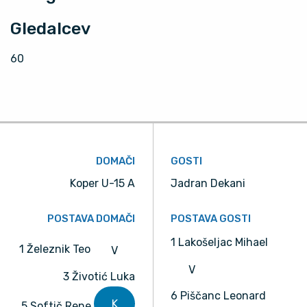
Gledalcev
60
DOMAČI
GOSTI
Koper U-15 A
Jadran Dekani
POSTAVA DOMAČI
POSTAVA GOSTI
1 Lakošeljac Mihael
1 Železnik Teo
V
V
3 Životić Luka
6 Piščanc Leonard
K
5 Softič Rene