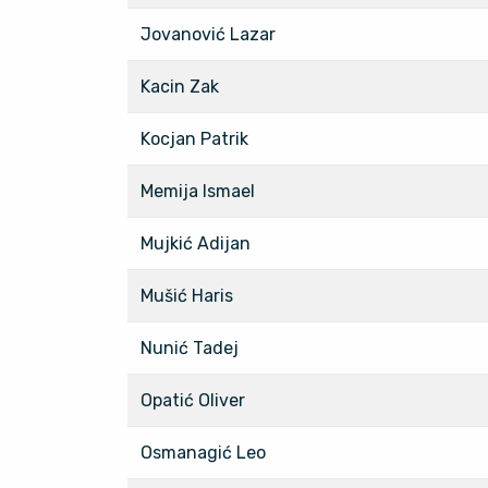
Jovanović Lazar
Kacin Zak
Kocjan Patrik
Memija Ismael
Mujkić Adijan
Mušić Haris
Nunić Tadej
Opatić Oliver
Osmanagić Leo