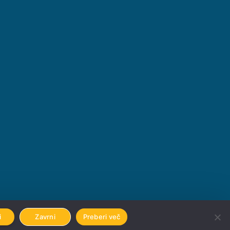
Avtorji
Emigma
i
Zavrni
Preberi več