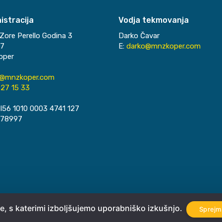
istracija
Vodja tekmovanja
Zore Perello Godina 3
Darko Čavar
37
E:
darko@mnzkoper.com
oper
o@mnzkoper.com
27 15 33
I56 1010 0003 4741 127
078997
e, s katerimi izboljšujemo uporabniško izkušnjo.
Sprejm