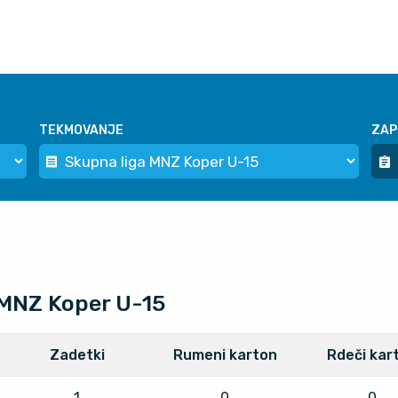
TEKMOVANJE
ZAP
 MNZ Koper U-15
Zadetki
Rumeni karton
Rdeči kar
1
0
0