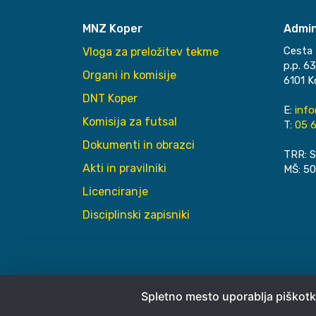
MNZ Koper
Admin
Cesta 
Vloga za preložitev tekme
p.p. 6
Organi in komisije
6101 K
DNT Koper
E:
inf
Komisija za futsal
T:
05 6
Dokumenti in obrazci
TRR: S
Akti in pravilniki
MŠ: 5
Licenciranje
Disciplinski zapisniki
Spletno mesto uporablja piškotk
© 2026
MNZ Koper
Pravno obvestilo