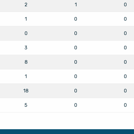
2
1
0
1
0
0
0
0
0
3
0
0
8
0
0
1
0
0
18
0
0
5
0
0