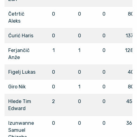
Četrtič
0
0
0
80
Aleks
Ćurić Haris
0
0
0
1377
Ferjančič
1
1
0
1280
Anže
Figelj Lukas
0
0
0
40
Giro Nik
0
1
0
80
Hlede Tim
2
0
0
456
Edward
Izunwanne
0
0
0
360
Samuel