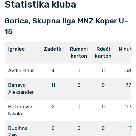
Statistika kluba
Gorica, Skupna liga MNZ Koper U-
15
Igralec
Zadetki
Rumeni
Rdeči
Minuta
karton
karton
Avdić Eldar
4
0
0
588
Benevol
11
0
0
772
Aleksander
Božunović
2
0
0
1095
Nikola
Budihna
0
0
0
17
Žan