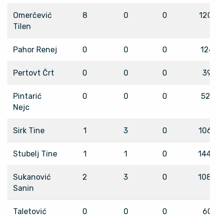
Omerčević
8
0
0
1201
Tilen
Pahor Renej
0
0
0
124
Pertovt Črt
0
0
0
39
Pintarić
0
0
0
521
Nejc
Sirk Tine
1
3
0
1063
Stubelj Tine
1
1
0
1449
Sukanović
2
3
0
1089
Sanin
Taletović
0
0
0
60