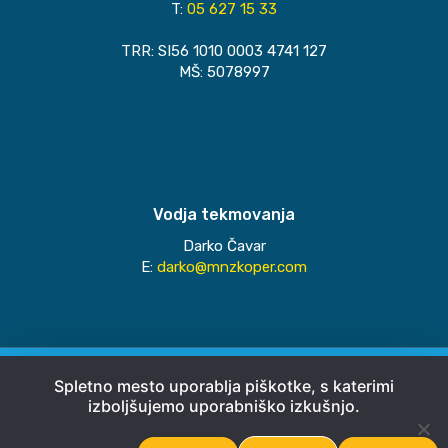
T:
05 627 15 33
TRR: SI56 1010 0003 4741 127
MŠ: 5078997
Vodja tekmovanja
Darko Čavar
E:
darko@mnzkoper.com
© 2026
MNZ Koper
Spletno mesto uporablja piškotke, s katerimi
izboljšujemo uporabniško izkušnjo.
Pravno obvestilo