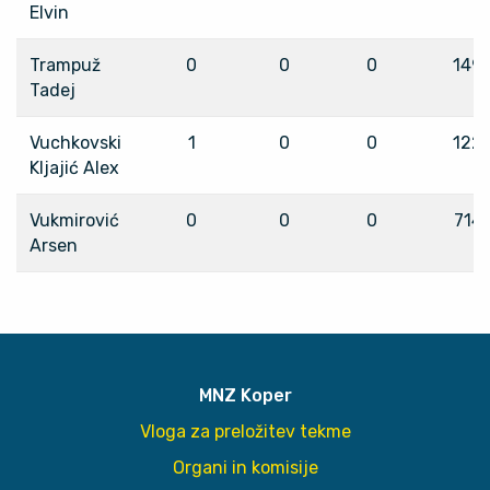
Elvin
Trampuž
0
0
0
149
Tadej
Vuchkovski
1
0
0
122
Kljajić Alex
Vukmirović
0
0
0
714
Arsen
MNZ Koper
Vloga za preložitev tekme
Organi in komisije