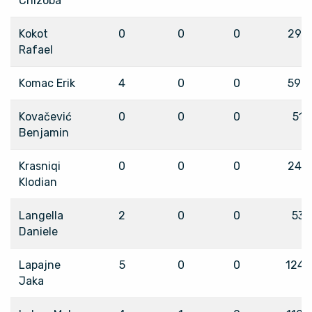
Chizoba
Kokot
0
0
0
297
Rafael
Komac Erik
4
0
0
596
Kovačević
0
0
0
51
Benjamin
Krasniqi
0
0
0
240
Klodian
Langella
2
0
0
53
Daniele
Lapajne
5
0
0
1245
Jaka