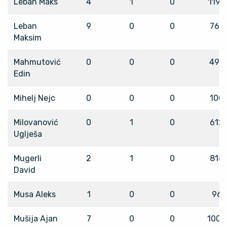
Leban Maks
4
1
0
1199
Leban
9
0
0
767
Maksim
Mahmutović
0
0
0
490
Edin
Mihelj Nejc
0
0
0
100
Milovanović
0
1
0
612
Uglješa
Mugerli
2
1
0
818
David
Musa Aleks
1
0
0
96
Mušija Ajan
7
0
0
1000