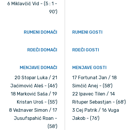
6 Miklavčič Vid - (5 : 1 -
90')
RUMENI DOMAČI
RUMENI GOSTI
RDEČI DOMAČI
RDEČI GOSTI
MENJAVE DOMAČI
MENJAVE GOSTI
20 Stopar Luka / 21
17 Fortunat Jan / 18
Jaćimović Aleš - (46')
Simčič Anej - (58')
18 Marković Saša / 19
22 Ipavec Tilen / 14
Kristan Uroš - (55')
Rituper Sebastjan - (68')
8 Vežnaver Simon / 17
3 Cej Patrik / 16 Vuga
Jusufspahić Roan -
Jakob - (76')
(58')