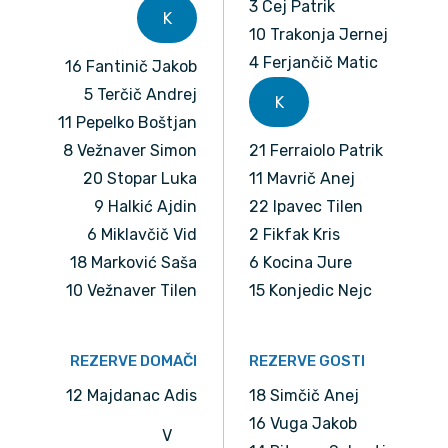
3 Cej Patrik
K
10 Trakonja Jernej
4 Ferjančič Matic
16 Fantinič Jakob
5 Terčič Andrej
K
11 Pepelko Boštjan
8 Vežnaver Simon
21 Ferraiolo Patrik
20 Stopar Luka
11 Mavrič Anej
9 Halkić Ajdin
22 Ipavec Tilen
6 Miklavčič Vid
2 Fikfak Kris
18 Marković Saša
6 Kocina Jure
10 Vežnaver Tilen
15 Konjedic Nejc
REZERVE DOMAČI
REZERVE GOSTI
12 Majdanac Adis
18 Simčič Anej
16 Vuga Jakob
V