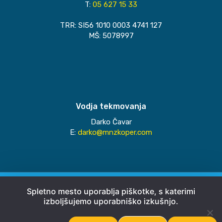
T:
05 627 15 33
TRR: SI56 1010 0003 4741 127
MŠ: 5078997
Vodja tekmovanja
Darko Čavar
E:
darko@mnzkoper.com
© 2026
MNZ Koper
Spletno mesto uporablja piškotke, s katerimi
izboljšujemo uporabniško izkušnjo.
Pravno obvestilo