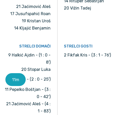
14 Rituper Sebastjan
21 Jaćimović Aleš
20 Vižin Tadej
17 Jusufspahić Roan
19 Kristan Uroš
14 Kljajić Benjamin
STRELCI DOMAČI
STRELCI GOSTI
9 Halkić Ajdin - (1 : 0 -
2 Fikfak Kris - (3 : 1 - 76')
8')
20 Stopar Luka
- (2 : 0 - 25')
11m
11 Pepelko Boštjan - (3 :
0 - 42')
21 Jaćimović Aleš - (4 :
1 - 83')