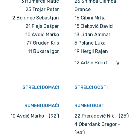
3 Humerca Matic
23 Shimba Olamba
25 Trojar Peter
Grance
2 Bohinec Sebastjan
16 Cibini Mitja
21 Flajs Gašper
15 Eleković David
10 Avdić Marko
13 Lidan Ammar
77 Gruden Kris
5 Polanc Luka
11 Bukara Igor
19 Hergli Rajen
12 Adžić Borut
V
STRELCI DOMAČI
STRELCI GOSTI
RUMENI DOMAČI
RUMENI GOSTI
10 Avdić Marko - (92')
22 Preradović Nik - (25')
4 Oberdank Gregor -
(84')