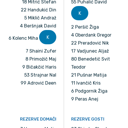
18 Mitrić Stefan
55 Puhalić David
22 Handukić Din
K
5 Miklič Andraž
4 Beršnjak David
2 Peršič Žiga
4 Oberdank Gregor
K
6 Kolenc Miha
22 Preradović Nik
7 Shaini Zufer
17 Vadjunec Aljaž
8 Primožič Maj
80 Benedetič Svit
9 Bičakčić Haris
Teodor
53 Strajnar Nal
21 Pušnar Matija
99 Adrović Deen
11 Ivančič Kris
6 Podgornik Žiga
9 Peras Anej
REZERVE DOMAČI
REZERVE GOSTI