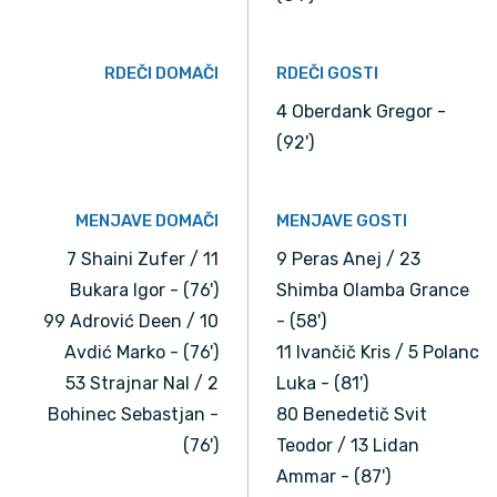
RDEČI DOMAČI
RDEČI GOSTI
4 Oberdank Gregor -
(92')
MENJAVE DOMAČI
MENJAVE GOSTI
7 Shaini Zufer / 11
9 Peras Anej / 23
Bukara Igor - (76')
Shimba Olamba Grance
99 Adrović Deen / 10
- (58')
Avdić Marko - (76')
11 Ivančič Kris / 5 Polanc
53 Strajnar Nal / 2
Luka - (81')
Bohinec Sebastjan -
80 Benedetič Svit
(76')
Teodor / 13 Lidan
Ammar - (87')