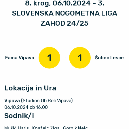
8. krog, 06.10.2024 - 3.
SLOVENSKA NOGOMETNA LIGA
ZAHOD 24/25
1
1
Fama Vipava
:
Šobec Lesce
Lokacija in Ura
Vipava
(Stadion Ob Beli Vipava)
06.10.2024 ob 16.00
Sodnik/i
Mušić Haris
, Knafelc Žiga
, Gornik Nejc