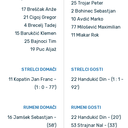
25 Trojar Peter
17 Breščak Anže
2 Bohinec Sebastjan
21 Cigoj Gregor
10 Avdić Marko
4 Brecelj Tadej
77 Milošević Maximilian
15 Barukčić Klemen
11 Mlakar Rok
25 Bajnoci Tim
19 Puc Aljaž
STRELCI DOMAČI
STRELCI GOSTI
11 Kopatin Jan Franc -
22 Handukić Din - (1 : 1 -
(1 : 0 - 77')
92')
RUMENI DOMAČI
RUMENI GOSTI
16 Jamšek Sebastjan -
22 Handukić Din - (20')
(58')
53 Strajnar Nal - (33')