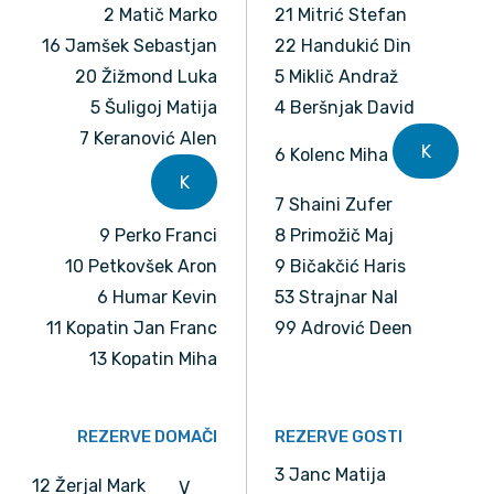
2 Matič Marko
21 Mitrić Stefan
16 Jamšek Sebastjan
22 Handukić Din
20 Žižmond Luka
5 Miklič Andraž
5 Šuligoj Matija
4 Beršnjak David
7 Keranović Alen
K
6 Kolenc Miha
K
7 Shaini Zufer
9 Perko Franci
8 Primožič Maj
10 Petkovšek Aron
9 Bičakčić Haris
6 Humar Kevin
53 Strajnar Nal
11 Kopatin Jan Franc
99 Adrović Deen
13 Kopatin Miha
REZERVE DOMAČI
REZERVE GOSTI
3 Janc Matija
12 Žerjal Mark
V