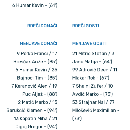
6 Humar Kevin - (61')
RDEČI DOMAČI
RDEČI GOSTI
MENJAVE DOMAČI
MENJAVE GOSTI
9 Perko Franci / 17
21 Mitrić Stefan / 3
Breščak Anže - (85')
Janc Matija - (64')
6 Humar Kevin / 25
99 Adrović Deen / 11
Bajnoci Tim - (85')
Mlakar Rok - (67')
7 Keranović Alen / 19
7 Shaini Zufer / 10
Puc Aljaž - (88')
Avdić Marko - (73')
2 Matič Marko / 15
53 Strajnar Nal / 77
Barukčić Klemen - (94')
Milošević Maximilian -
13 Kopatin Miha / 21
(73')
Cigoj Gregor - (94')