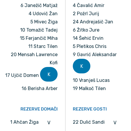
6 Janežič Matjaž
4 Čavalić Amir
4 Udovič Žan
2 Požrl Jurij
5 Mivec Žiga
24 Andrejašič Jan
10 Tomažič Tadej
6 Žitko Jure
15 Ferjančič Miha
14 Šehić Ervin
11 Starc Tilen
5 Pletikos Chris
20 Mensah Lawrence
9 Gavrić Aleksandar
Kofi
K
K
17 Ujčič Domen
10 Vranješ Lucas
16 Berisha Arber
19 Malkoč Tilen
REZERVE DOMAČI
REZERVE GOSTI
1 Ahčan Žiga
22 Dulić Sandi
V
V