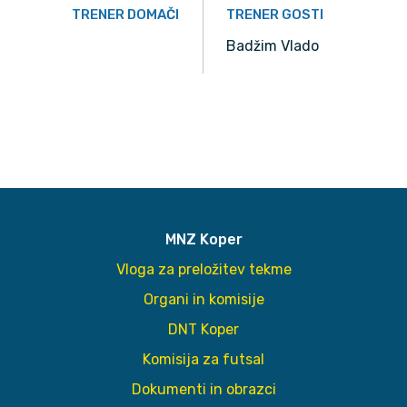
TRENER DOMAČI
TRENER GOSTI
Badžim Vlado
MNZ Koper
Vloga za preložitev tekme
Organi in komisije
DNT Koper
Komisija za futsal
Dokumenti in obrazci