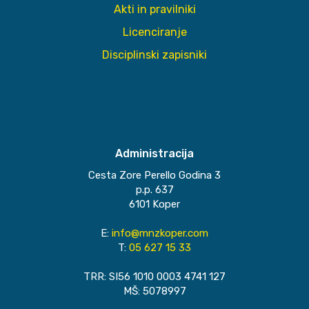
Akti in pravilniki
Licenciranje
Disciplinski zapisniki
Administracija
Cesta Zore Perello Godina 3
p.p. 637
6101 Koper
E:
info@mnzkoper.com
T:
05 627 15 33
TRR: SI56 1010 0003 4741 127
MŠ: 5078997