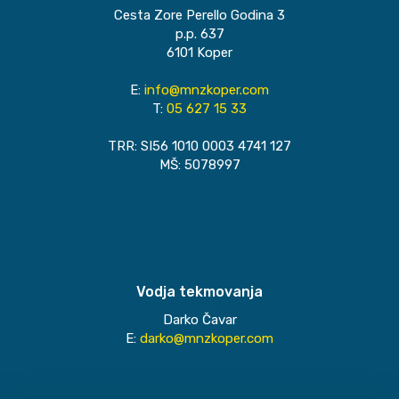
Cesta Zore Perello Godina 3
p.p. 637
6101 Koper
E:
info@mnzkoper.com
T:
05 627 15 33
TRR: SI56 1010 0003 4741 127
MŠ: 5078997
Vodja tekmovanja
Darko Čavar
E:
darko@mnzkoper.com