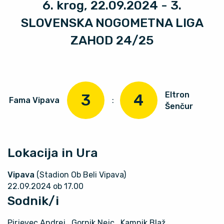
6. krog, 22.09.2024 - 3.
SLOVENSKA NOGOMETNA LIGA
ZAHOD 24/25
Eltron
3
4
Fama Vipava
:
Šenčur
Lokacija in Ura
Vipava
(Stadion Ob Beli Vipava)
22.09.2024 ob 17.00
Sodnik/i
Pirjevec Andrej
, Gornik Nejc
, Kamnik Blaž