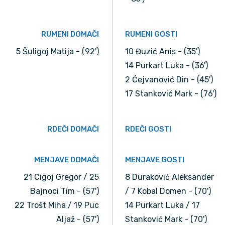
RUMENI DOMAČI
RUMENI GOSTI
5 Šuligoj Matija - (92')
10 Đuzić Anis - (35')
14 Purkart Luka - (36')
2 Ćejvanović Din - (45')
17 Stanković Mark - (76')
RDEČI DOMAČI
RDEČI GOSTI
MENJAVE DOMAČI
MENJAVE GOSTI
21 Cigoj Gregor / 25
8 Duraković Aleksander
Bajnoci Tim - (57')
/ 7 Kobal Domen - (70')
22 Trošt Miha / 19 Puc
14 Purkart Luka / 17
Aljaž - (57')
Stanković Mark - (70')