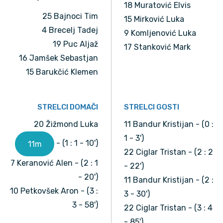
18 Muratović Elvis
25 Bajnoci Tim
15 Mirković Luka
4 Brecelj Tadej
9 Komljenović Luka
19 Puc Aljaž
17 Stanković Mark
16 Jamšek Sebastjan
15 Barukčić Klemen
STRELCI DOMAČI
STRELCI GOSTI
20 Žižmond Luka
11 Bandur Kristijan - (0 :
1 - 3')
- (1 : 1 - 10')
11m
22 Ciglar Tristan - (2 : 2
7 Keranović Alen - (2 : 1
- 22')
- 20')
11 Bandur Kristijan - (2 :
10 Petkovšek Aron - (3 :
3 - 30')
3 - 58')
22 Ciglar Tristan - (3 : 4
- 85')