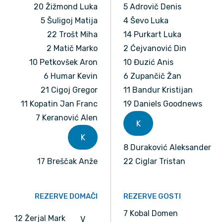
20 Žižmond Luka
5 Adrovič Denis
5 Šuligoj Matija
4 Ševo Luka
22 Trošt Miha
14 Purkart Luka
2 Matič Marko
2 Ćejvanović Din
10 Petkovšek Aron
10 Đuzić Anis
6 Humar Kevin
6 Zupančič Žan
21 Cigoj Gregor
11 Bandur Kristijan
11 Kopatin Jan Franc
19 Daniels Goodnews
7 Keranović Alen
K
K
8 Duraković Aleksander
17 Breščak Anže
22 Ciglar Tristan
REZERVE DOMAČI
REZERVE GOSTI
7 Kobal Domen
12 Žerjal Mark
V