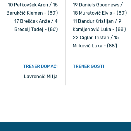
10 Petkovšek Aron / 15
19 Daniels Goodnews /
Barukčić Klemen - (80')
18 Muratović Elvis - (80')
17 Breščak Anže / 4
11 Bandur Kristijan / 9
Brecelj Tadej - (86')
Komljenović Luka - (88')
22 Ciglar Tristan / 15
Mirković Luka - (88')
TRENER DOMAČI
TRENER GOSTI
Lavrenčič Mitja