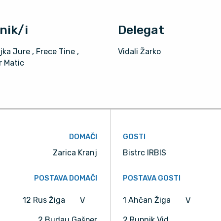
nik/i
Delegat
jka Jure
, Frece Tine
,
Vidali Žarko
r Matic
DOMAČI
GOSTI
Zarica Kranj
Bistrc IRBIS
POSTAVA DOMAČI
POSTAVA GOSTI
12 Rus Žiga
1 Ahčan Žiga
V
V
2 Budau Gašper
2 Rupnik Vid