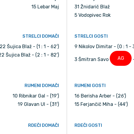
15 Lebar Maj
31 Žnidarič Blaž
5 Vodopivec Rok
STRELCI DOMAČI
STRELCI GOSTI
22 Šujica Blaž - (1 : 1 - 62')
9 Nikolov Dimitar - (0 : 1 - 
22 Šujica Blaž - (2 : 1 - 82')
AG
3 Šmitran Savo
-
RUMENI DOMAČI
RUMENI GOSTI
10 Ribnikar Gal - (19')
16 Berisha Arber - (26')
19 Glavan Ul - (31')
15 Ferjančič Miha - (44')
RDEČI DOMAČI
RDEČI GOSTI