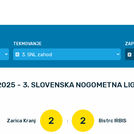
TEKMOVANJE
ZAP
5.2025 - 3. SLOVENSKA NOGOMETNA L
2
2
Zarica Kranj
:
Bistrc IRBIS