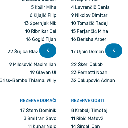
5 Košir Miha
4 Lavrenčič Denis
6 Kljajić Filip
9 Nikolov Dimitar
13 Špernjak Nik
10 Tomažič Tadej
10 Ribnikar Gal
15 Ferjančič Miha
16 Gogić Tijan
16 Berisha Arber
K
K
22 Šujica Blaž
17 Ujčič Domen
9 Milošević Maximilian
22 Škerl Jakob
19 Glavan Ul
23 Fernetti Noah
 Griss-Bembe Thiama, Willy
32 Jakupović Adnan
REZERVE DOMAČI
REZERVE GOSTI
17 Štern Dominik
8 Krebelj Timotej
3 Šmitran Savo
11 Ribič Matevž
11 Kuhar Nejc
14 Šircelj Jan