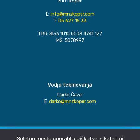
6101 Koper
E:
info@mnzkoper.com
T:
05 627 15 33
TRR: SI56 1010 0003 4741 127
MŠ: 5078997
Vodja tekmovanja
Darko Čavar
E:
darko@mnzkoper.com
© 2026
MNZ Koper
Spletno mesto uporablja piškotke, s katerimi