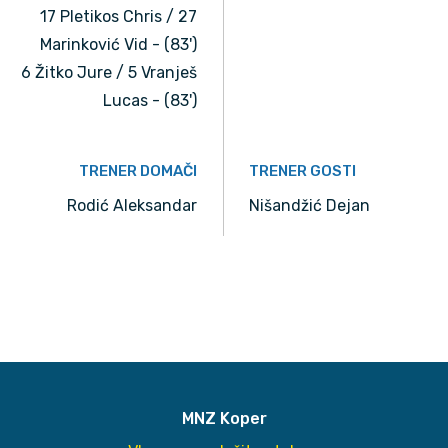
17 Pletikos Chris / 27
Marinković Vid - (83')
6 Žitko Jure / 5 Vranješ
Lucas - (83')
TRENER DOMAČI
TRENER GOSTI
Rodić Aleksandar
Nišandžić Dejan
MNZ Koper