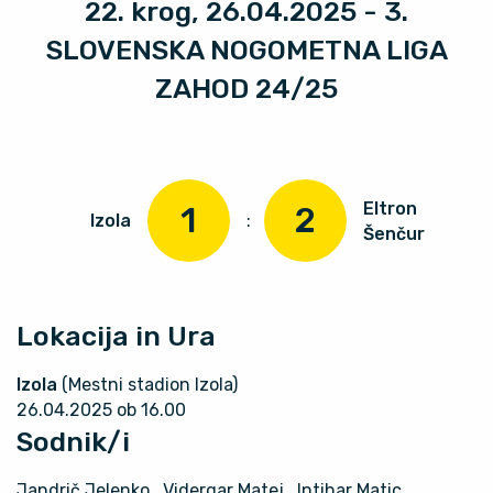
22. krog, 26.04.2025 - 3.
SLOVENSKA NOGOMETNA LIGA
ZAHOD 24/25
Eltron
1
2
Izola
:
Šenčur
Lokacija in Ura
Izola
(Mestni stadion Izola)
26.04.2025 ob 16.00
Sodnik/i
Jandrič Jelenko
, Vidergar Matej
, Intihar Matic