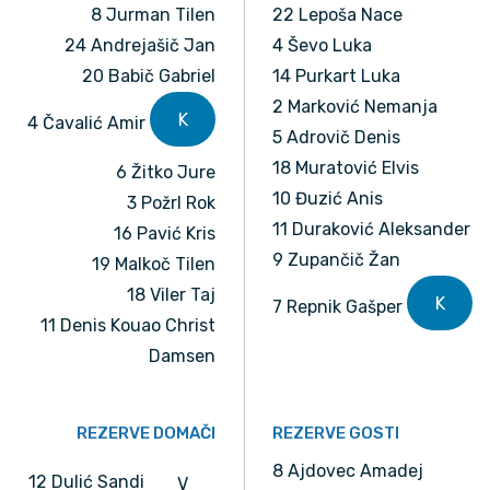
8 Jurman Tilen
22 Lepoša Nace
24 Andrejašič Jan
4 Ševo Luka
20 Babič Gabriel
14 Purkart Luka
2 Marković Nemanja
K
4 Čavalić Amir
5 Adrovič Denis
18 Muratović Elvis
6 Žitko Jure
10 Đuzić Anis
3 Požrl Rok
11 Duraković Aleksander
16 Pavić Kris
9 Zupančič Žan
19 Malkoč Tilen
18 Viler Taj
K
7 Repnik Gašper
11 Denis Kouao Christ
Damsen
REZERVE DOMAČI
REZERVE GOSTI
8 Ajdovec Amadej
12 Dulić Sandi
V