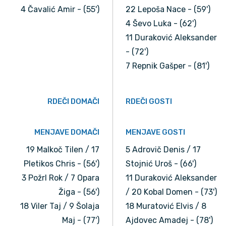
4 Čavalić Amir - (55')
22 Lepoša Nace - (59')
4 Ševo Luka - (62')
11 Duraković Aleksander
- (72')
7 Repnik Gašper - (81')
RDEČI DOMAČI
RDEČI GOSTI
MENJAVE DOMAČI
MENJAVE GOSTI
19 Malkoč Tilen / 17
5 Adrovič Denis / 17
Pletikos Chris - (56')
Stojnić Uroš - (66')
3 Požrl Rok / 7 Opara
11 Duraković Aleksander
Žiga - (56')
/ 20 Kobal Domen - (73')
18 Viler Taj / 9 Šolaja
18 Muratović Elvis / 8
Maj - (77')
Ajdovec Amadej - (78')