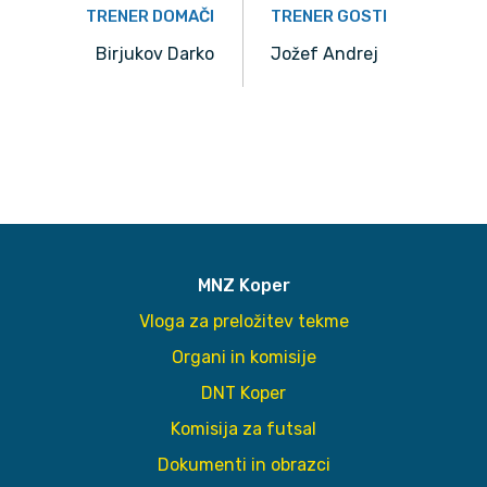
TRENER DOMAČI
TRENER GOSTI
Birjukov Darko
Jožef Andrej
MNZ Koper
Vloga za preložitev tekme
Organi in komisije
DNT Koper
Komisija za futsal
Dokumenti in obrazci