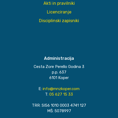
Akti in pravilniki
Licenciranje
Disciplinski zapisniki
Administracija
Cesta Zore Perello Godina 3
p.p. 637
6101 Koper
E:
info@mnzkoper.com
T:
05 627 15 33
TRR: SI56 1010 0003 4741 127
MŠ: 5078997