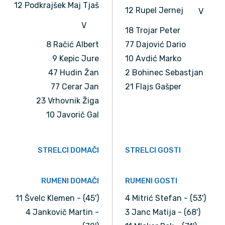
12 Podkrajšek Maj Tjaš
12 Rupel Jernej
V
V
18 Trojar Peter
8 Račić Albert
77 Dajović Dario
9 Kepic Jure
10 Avdić Marko
47 Hudin Žan
2 Bohinec Sebastjan
77 Cerar Jan
21 Flajs Gašper
23 Vrhovnik Žiga
10 Javorič Gal
STRELCI DOMAČI
STRELCI GOSTI
RUMENI DOMAČI
RUMENI GOSTI
11 Švelc Klemen - (45')
4 Mitrić Stefan - (53')
4 Jankovič Martin -
3 Janc Matija - (68')