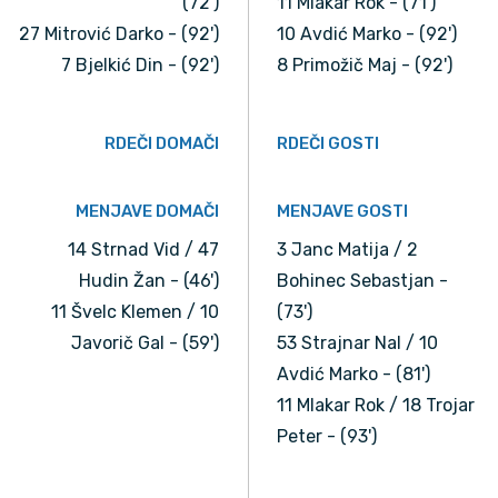
(72')
11 Mlakar Rok - (71')
27 Mitrović Darko - (92')
10 Avdić Marko - (92')
7 Bjelkić Din - (92')
8 Primožič Maj - (92')
RDEČI DOMAČI
RDEČI GOSTI
MENJAVE DOMAČI
MENJAVE GOSTI
14 Strnad Vid / 47
3 Janc Matija / 2
Hudin Žan - (46')
Bohinec Sebastjan -
11 Švelc Klemen / 10
(73')
Javorič Gal - (59')
53 Strajnar Nal / 10
Avdić Marko - (81')
11 Mlakar Rok / 18 Trojar
Peter - (93')