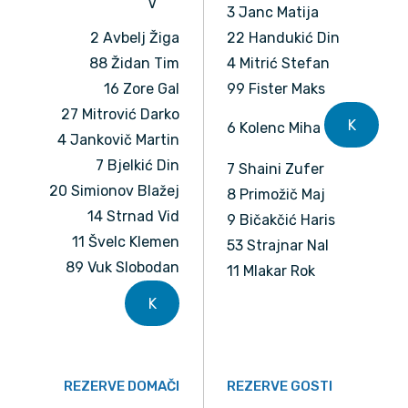
V
3 Janc Matija
2 Avbelj Žiga
22 Handukić Din
88 Židan Tim
4 Mitrić Stefan
16 Zore Gal
99 Fister Maks
27 Mitrović Darko
K
6 Kolenc Miha
4 Jankovič Martin
7 Bjelkić Din
7 Shaini Zufer
20 Simionov Blažej
8 Primožič Maj
14 Strnad Vid
9 Bičakčić Haris
11 Švelc Klemen
53 Strajnar Nal
89 Vuk Slobodan
11 Mlakar Rok
K
REZERVE DOMAČI
REZERVE GOSTI