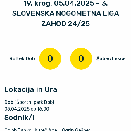
19. krog, 05.04.2025 - 3.
SLOVENSKA NOGOMETNA LIGA
ZAHOD 24/25
0
0
Roltek Dob
:
Šobec Lesce
Lokacija in Ura
Dob
(Športni park Dob)
05.04.2025 ob 16.00
Sodnik/i
Golob Janko
, Kurež Anej
, Ogrin Gašper