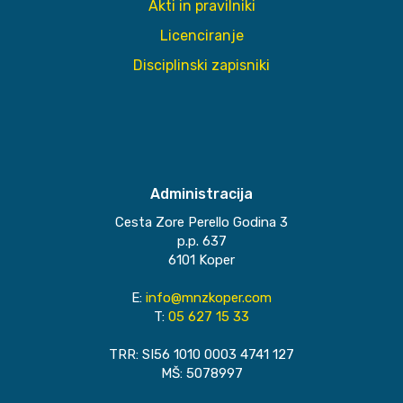
Akti in pravilniki
Licenciranje
Disciplinski zapisniki
Administracija
Cesta Zore Perello Godina 3
p.p. 637
6101 Koper
E:
info@mnzkoper.com
T:
05 627 15 33
TRR: SI56 1010 0003 4741 127
MŠ: 5078997