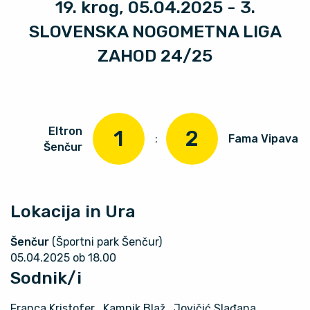
19. krog, 05.04.2025 - 3.
SLOVENSKA NOGOMETNA LIGA
ZAHOD 24/25
Eltron
1
2
:
Fama Vipava
Šenčur
Lokacija in Ura
Šenčur
(Športni park Šenčur)
05.04.2025 ob 18.00
Sodnik/i
Franca Kristofer
, Kamnik Blaž
, Jovičić Slađana