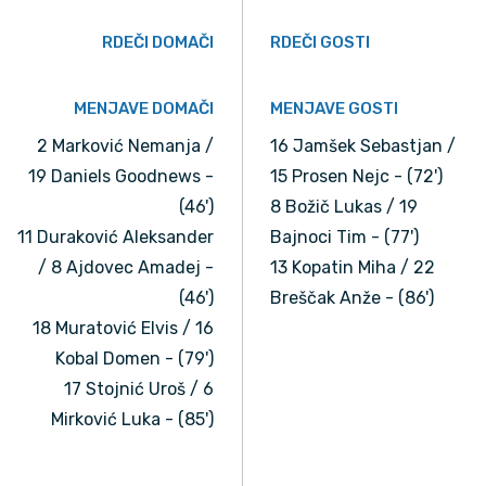
RDEČI DOMAČI
RDEČI GOSTI
MENJAVE DOMAČI
MENJAVE GOSTI
2 Marković Nemanja /
16 Jamšek Sebastjan /
19 Daniels Goodnews -
15 Prosen Nejc - (72')
(46')
8 Božič Lukas / 19
11 Duraković Aleksander
Bajnoci Tim - (77')
/ 8 Ajdovec Amadej -
13 Kopatin Miha / 22
(46')
Breščak Anže - (86')
18 Muratović Elvis / 16
Kobal Domen - (79')
17 Stojnić Uroš / 6
Mirković Luka - (85')