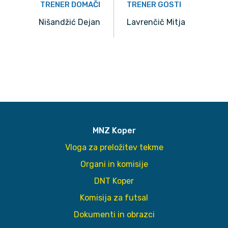
TRENER DOMAČI
TRENER GOSTI
Nišandžić Dejan
Lavrenčič Mitja
MNZ Koper
Vloga za preložitev tekme
Organi in komisije
DNT Koper
Komisija za futsal
Dokumenti in obrazci