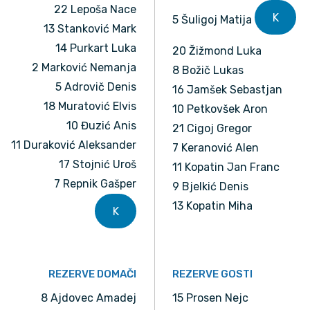
22 Lepoša Nace
K
5 Šuligoj Matija
13 Stanković Mark
14 Purkart Luka
20 Žižmond Luka
2 Marković Nemanja
8 Božič Lukas
5 Adrovič Denis
16 Jamšek Sebastjan
18 Muratović Elvis
10 Petkovšek Aron
10 Đuzić Anis
21 Cigoj Gregor
11 Duraković Aleksander
7 Keranović Alen
17 Stojnić Uroš
11 Kopatin Jan Franc
7 Repnik Gašper
9 Bjelkić Denis
13 Kopatin Miha
K
REZERVE DOMAČI
REZERVE GOSTI
8 Ajdovec Amadej
15 Prosen Nejc