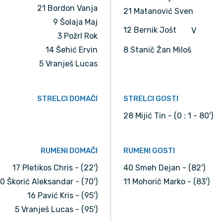
21 Bordon Vanja
21 Matanović Sven
9 Šolaja Maj
12 Bernik Jošt
V
3 Požrl Rok
14 Šehić Ervin
8 Stanič Žan Miloš
5 Vranješ Lucas
STRELCI DOMAČI
STRELCI GOSTI
28 Mijić Tin - (0 : 1 - 80')
RUMENI DOMAČI
RUMENI GOSTI
17 Pletikos Chris - (22')
40 Smeh Dejan - (82')
10 Škorić Aleksandar - (70')
11 Mohorič Marko - (83')
16 Pavić Kris - (95')
5 Vranješ Lucas - (95')