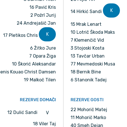
16 Pavić Kris
K
14 Hirkić Sandi
2 Požrl Jurij
24 Andrejašič Jan
15 Mrak Lenart
10 Lotrič Škoda Maks
K
17 Pletikos Chris
7 Klemenčič Vid
6 Žitko Jure
3 Stojoski Kosta
7 Opara Žiga
13 Tavčar Urban
10 Škorić Aleksandar
77 Mevmedoski Musa
Denis Kouao Christ Damsen
18 Bernik Bine
19 Malkoč Tilen
6 Stanonik Tadej
REZERVE DOMAČI
REZERVE GOSTI
22 Mohorič Matej
12 Dulić Sandi
V
11 Mohorič Marko
18 Viler Taj
40 Smeh Dejan