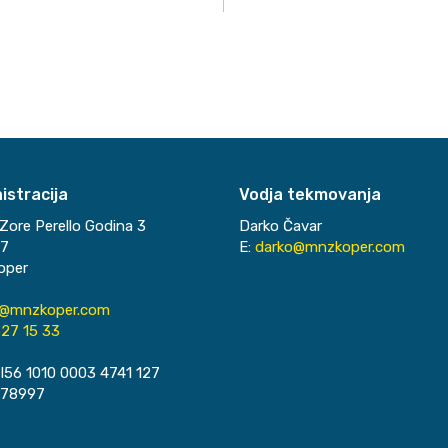
istracija
Vodja tekmovanja
Zore Perello Godina 3
Darko Čavar
37
E:
darko@mnzkoper.com
oper
o@mnzkoper.com
27 15 33
I56 1010 0003 4741 127
078997