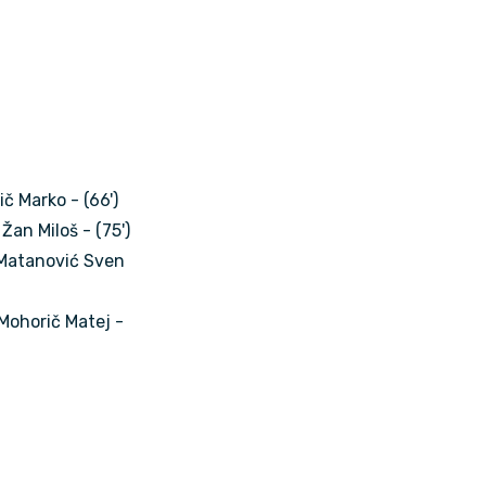
ič Marko - (66')
Žan Miloš - (75')
Matanović Sven
Mohorič Matej -