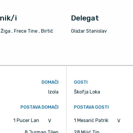
nik/i
Delegat
 Žiga
, Frece Tine
, Birtič
Glažar Stanislav
DOMAČI
GOSTI
Izola
Škofja Loka
POSTAVA DOMAČI
POSTAVA GOSTI
1 Pucer Lan
1 Mesarić Patrik
V
V
8 Jurman Tilen
28 Mijić Tin