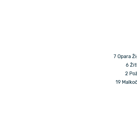
7 Opara Ži
6 Žit
2 Pož
19 Malkoč