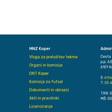
MNZ Koper
Admin
Cesta 
Vloga za preložitev tekme
p.p. 6
Organi in komisije
6101 K
DNT Koper
E:
inf
Komisija za futsal
T:
05 6
Dokumenti in obrazci
TRR: S
Akti in pravilniki
MŠ: 5
Licenciranje