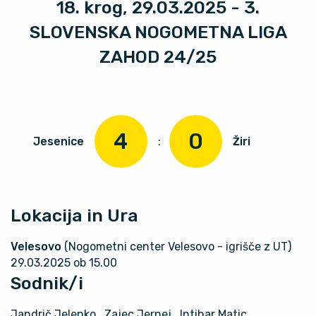
18. krog, 29.03.2025 - 3.
SLOVENSKA NOGOMETNA LIGA
ZAHOD 24/25
4
0
Jesenice
:
Žiri
Lokacija in Ura
Velesovo
(Nogometni center Velesovo - igrišče z UT)
29.03.2025 ob 15.00
Sodnik/i
Jandrič Jelenko
, Zajec Jernej
, Intihar Matic