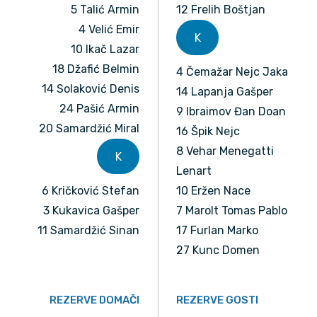
5 Talić Armin
12 Frelih Boštjan
4 Velić Emir
K
10 Ikač Lazar
18 Džafić Belmin
4 Čemažar Nejc Jaka
14 Solaković Denis
14 Lapanja Gašper
24 Pašić Armin
9 Ibraimov Đan Doan
20 Samardžić Miral
16 Špik Nejc
8 Vehar Menegatti
K
Lenart
6 Kričković Stefan
10 Eržen Nace
3 Kukavica Gašper
7 Marolt Tomas Pablo
11 Samardžić Sinan
17 Furlan Marko
27 Kunc Domen
REZERVE DOMAČI
REZERVE GOSTI