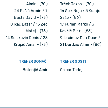
Almir - (70')
Trček Jakob - (70')
24 Pašić Armin / 7
16 Špik Nejc / 5 Kranjc
Basta David - (73')
Sašo - (86')
10 Ikač Lazar / 15 Zec
17 Furlan Marko / 3
Matej - (73')
Kavčič Blaž - (86')
14 Solaković Denis / 23
9 Ibraimov Đan Doan /
Krupić Amar - (73')
21 Durdžić Almir - (86')
TRENER DOMAČI
TRENER GOSTI
Botonjić Amir
Špicar Tadej