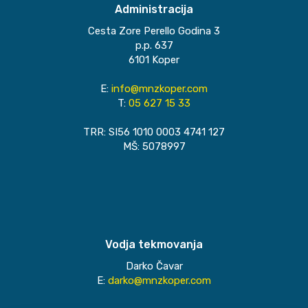
Administracija
Cesta Zore Perello Godina 3
p.p. 637
6101 Koper
E:
info@mnzkoper.com
T:
05 627 15 33
TRR: SI56 1010 0003 4741 127
MŠ: 5078997
Vodja tekmovanja
Darko Čavar
E:
darko@mnzkoper.com