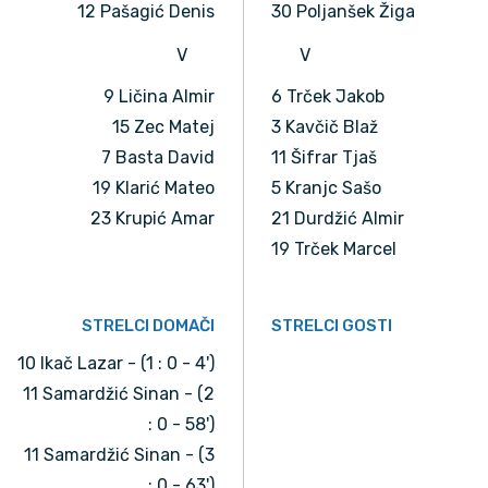
12 Pašagić Denis
30 Poljanšek Žiga
V
V
9 Ličina Almir
6 Trček Jakob
15 Zec Matej
3 Kavčič Blaž
7 Basta David
11 Šifrar Tjaš
19 Klarić Mateo
5 Kranjc Sašo
23 Krupić Amar
21 Durdžić Almir
19 Trček Marcel
STRELCI DOMAČI
STRELCI GOSTI
10 Ikač Lazar - (1 : 0 - 4')
11 Samardžić Sinan - (2
: 0 - 58')
11 Samardžić Sinan - (3
: 0 - 63')