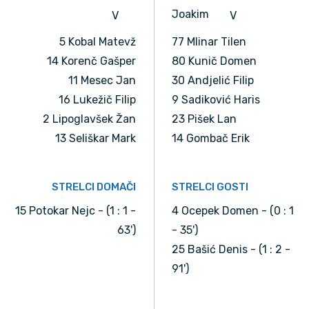
Joakim
V
V
5 Kobal Matevž
77 Mlinar Tilen
14 Korenč Gašper
80 Kunič Domen
11 Mesec Jan
30 Andjelić Filip
16 Lukežič Filip
9 Sadiković Haris
2 Lipoglavšek Žan
23 Pišek Lan
13 Seliškar Mark
14 Gombač Erik
STRELCI DOMAČI
STRELCI GOSTI
15 Potokar Nejc - (1 : 1 -
4 Ocepek Domen - (0 : 1
63')
- 35')
25 Bašić Denis - (1 : 2 -
91')