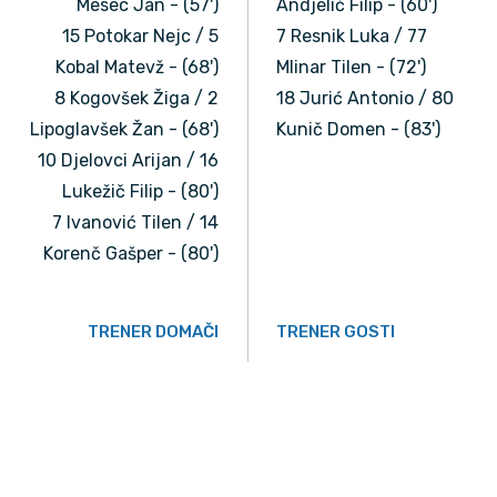
Mesec Jan - (57')
Andjelić Filip - (60')
15 Potokar Nejc / 5
7 Resnik Luka / 77
Kobal Matevž - (68')
Mlinar Tilen - (72')
8 Kogovšek Žiga / 2
18 Jurić Antonio / 80
Lipoglavšek Žan - (68')
Kunič Domen - (83')
10 Djelovci Arijan / 16
Lukežič Filip - (80')
7 Ivanović Tilen / 14
Korenč Gašper - (80')
TRENER DOMAČI
TRENER GOSTI