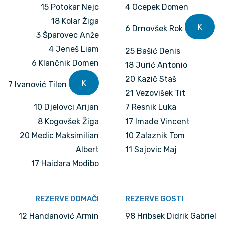
15 Potokar Nejc
4 Ocepek Domen
18 Kolar Žiga
K
6 Drnovšek Rok
3 Šparovec Anže
4 Jeneš Liam
25 Bašić Denis
6 Klančnik Domen
18 Jurić Antonio
20 Kazič Staš
K
7 Ivanović Tilen
21 Vezovišek Tit
10 Djelovci Arijan
7 Resnik Luka
8 Kogovšek Žiga
17 Imade Vincent
20 Medic Maksimilian
10 Zalaznik Tom
Albert
11 Sajovic Maj
17 Haidara Modibo
REZERVE DOMAČI
REZERVE GOSTI
12 Handanović Armin
98 Hribsek Didrik Gabriel