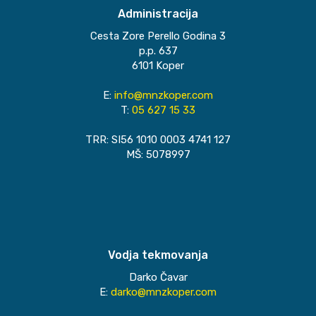
Administracija
Cesta Zore Perello Godina 3
p.p. 637
6101 Koper
E:
info@mnzkoper.com
T:
05 627 15 33
TRR: SI56 1010 0003 4741 127
MŠ: 5078997
Vodja tekmovanja
Darko Čavar
E:
darko@mnzkoper.com