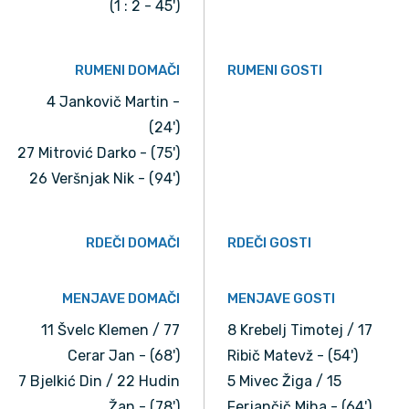
(1 : 2 - 45')
RUMENI DOMAČI
RUMENI GOSTI
4 Jankovič Martin -
(24')
27 Mitrović Darko - (75')
26 Veršnjak Nik - (94')
RDEČI DOMAČI
RDEČI GOSTI
MENJAVE DOMAČI
MENJAVE GOSTI
11 Švelc Klemen / 77
8 Krebelj Timotej / 17
Cerar Jan - (68')
Ribič Matevž - (54')
7 Bjelkić Din / 22 Hudin
5 Mivec Žiga / 15
Žan - (78')
Ferjančič Miha - (64')