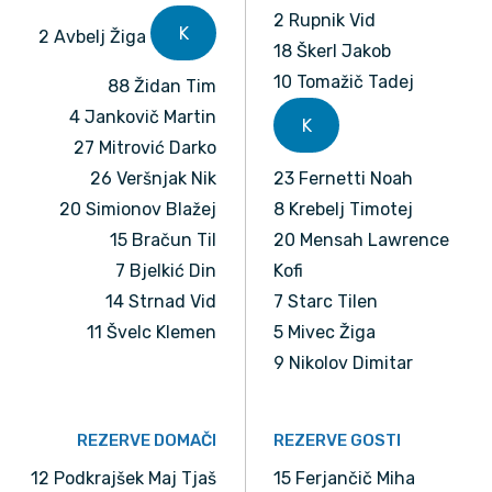
2 Rupnik Vid
K
2 Avbelj Žiga
18 Škerl Jakob
10 Tomažič Tadej
88 Židan Tim
4 Jankovič Martin
K
27 Mitrović Darko
26 Veršnjak Nik
23 Fernetti Noah
20 Simionov Blažej
8 Krebelj Timotej
15 Bračun Til
20 Mensah Lawrence
7 Bjelkić Din
Kofi
14 Strnad Vid
7 Starc Tilen
11 Švelc Klemen
5 Mivec Žiga
9 Nikolov Dimitar
REZERVE DOMAČI
REZERVE GOSTI
12 Podkrajšek Maj Tjaš
15 Ferjančič Miha