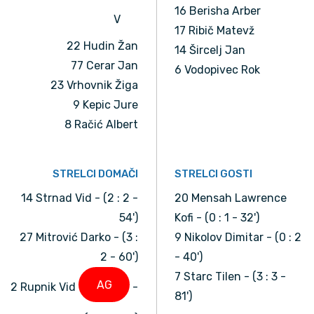
16 Berisha Arber
V
17 Ribič Matevž
22 Hudin Žan
14 Šircelj Jan
77 Cerar Jan
6 Vodopivec Rok
23 Vrhovnik Žiga
9 Kepic Jure
8 Račić Albert
STRELCI DOMAČI
STRELCI GOSTI
14 Strnad Vid - (2 : 2 -
20 Mensah Lawrence
54')
Kofi - (0 : 1 - 32')
27 Mitrović Darko - (3 :
9 Nikolov Dimitar - (0 : 2
2 - 60')
- 40')
7 Starc Tilen - (3 : 3 -
AG
2 Rupnik Vid
-
81')