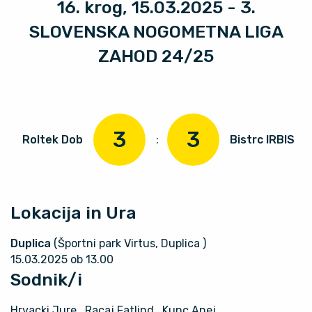
16. krog, 15.03.2025 - 3.
SLOVENSKA NOGOMETNA LIGA
ZAHOD 24/25
3
3
Roltek Dob
:
Bistrc IRBIS
Lokacija in Ura
Duplica
(Športni park Virtus, Duplica )
15.03.2025 ob 13.00
Sodnik/i
Hrvacki Jure
, Racaj Fatlind
, Kunc Anej