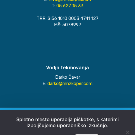
T:
05 627 15 33
TRR: SI56 1010 0003 4741 127
MŠ: 5078997
Vodja tekmovanja
Darko Čavar
E:
darko@mnzkoper.com
© 2026
MNZ Koper
Spletno mesto uporablja piškotke, s katerimi
izboljšujemo uporabniško izkušnjo.
Pravno obvestilo