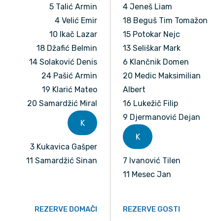
5 Talić Armin
4 Jeneš Liam
4 Velić Emir
18 Beguš Tim Tomažon
10 Ikač Lazar
15 Potokar Nejc
18 Džafić Belmin
13 Seliškar Mark
14 Solaković Denis
6 Klančnik Domen
24 Pašić Armin
20 Medic Maksimilian
19 Klarić Mateo
Albert
20 Samardžić Miral
16 Lukežič Filip
9 Djermanović Dejan
K
K
3 Kukavica Gašper
11 Samardžić Sinan
7 Ivanović Tilen
11 Mesec Jan
REZERVE DOMAČI
REZERVE GOSTI