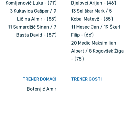
Komljenović Luka - (71')
Djelovci Arijan - (46')
3 Kukavica Gašper / 9
13 Seliškar Mark / 5
Ličina Almir - (85')
Kobal Matevž - (55')
11 Samardžić Sinan / 7
11 Mesec Jan / 19 Škerl
Basta David - (87')
Filip - (66')
20 Medic Maksimilian
Albert / 8 Kogovšek Žiga
- (75')
TRENER DOMAČI
TRENER GOSTI
Botonjić Amir