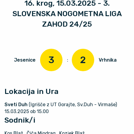
16. krog, 15.03.2025 - 3.
SLOVENSKA NOGOMETNA LIGA
ZAHOD 24/25
3
2
Jesenice
:
Vrhnika
Lokacija in Ura
Sveti Duh
(Igrišče z UT Gorajte, Sv.Duh - Virmaše)
15.03.2025 ob 15.00
Sodnik/i
Kos Blaž
, Čiča Miodrag
, Kozjek Blaž