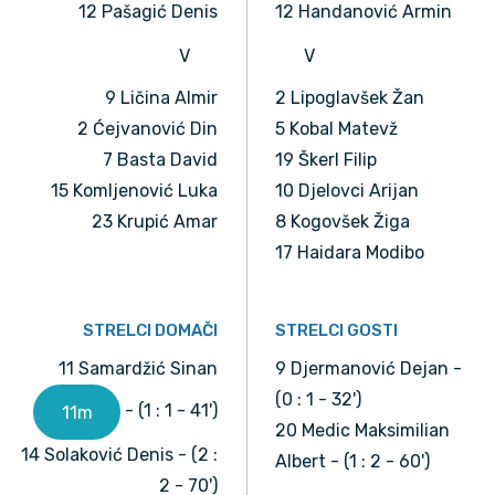
12 Pašagić Denis
12 Handanović Armin
V
V
9 Ličina Almir
2 Lipoglavšek Žan
2 Ćejvanović Din
5 Kobal Matevž
7 Basta David
19 Škerl Filip
15 Komljenović Luka
10 Djelovci Arijan
23 Krupić Amar
8 Kogovšek Žiga
17 Haidara Modibo
STRELCI DOMAČI
STRELCI GOSTI
11 Samardžić Sinan
9 Djermanović Dejan -
(0 : 1 - 32')
- (1 : 1 - 41')
11m
20 Medic Maksimilian
14 Solaković Denis - (2 :
Albert - (1 : 2 - 60')
2 - 70')