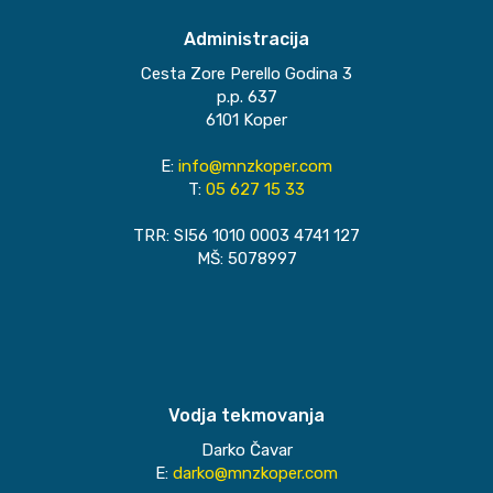
Administracija
Cesta Zore Perello Godina 3
p.p. 637
6101 Koper
E:
info@mnzkoper.com
T:
05 627 15 33
TRR: SI56 1010 0003 4741 127
MŠ: 5078997
Vodja tekmovanja
Darko Čavar
E:
darko@mnzkoper.com