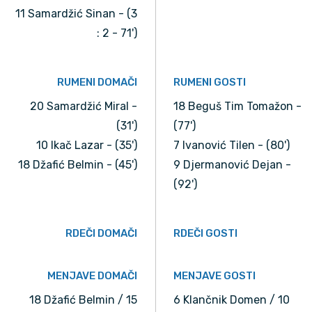
11 Samardžić Sinan - (3
: 2 - 71')
RUMENI DOMAČI
RUMENI GOSTI
20 Samardžić Miral -
18 Beguš Tim Tomažon -
(31')
(77')
10 Ikač Lazar - (35')
7 Ivanović Tilen - (80')
18 Džafić Belmin - (45')
9 Djermanović Dejan -
(92')
RDEČI DOMAČI
RDEČI GOSTI
MENJAVE DOMAČI
MENJAVE GOSTI
18 Džafić Belmin / 15
6 Klančnik Domen / 10